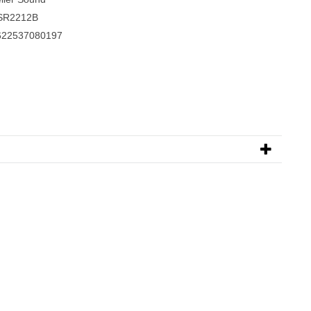
SR2212B
622537080197