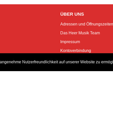
ÜBER UNS
Adressen und Öffnungszeite
Das Heer Musik Team
Impressum
Kontoverbindung
Jobs
angenehme Nutzerfreundlichkeit auf unserer Website zu ermög
Rechtliches und Datenschutz
NEWSLETTER
Bleiben Sie mit dem monatlic
Events.