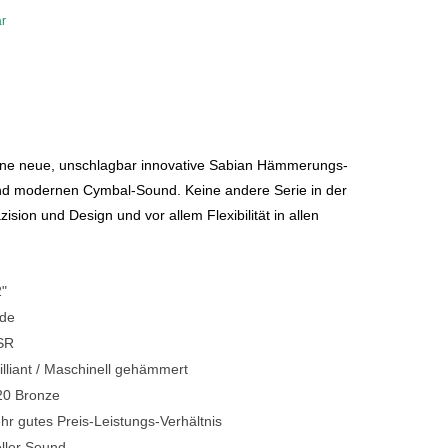
ar
Blechblasinstrumente Premium
Blechblasinstrumente
Mundstücke
... mehr
eine neue, unschlagbar innovative Sabian Hämmerungs-
und modernen Cymbal-Sound. Keine andere Serie in der
zision und Design und vor allem Flexibilität in allen
"
ide
SR
illiant / Maschinell gehämmert
20 Bronze
hr gutes Preis-Leistungs-Verhältnis
ller Sound