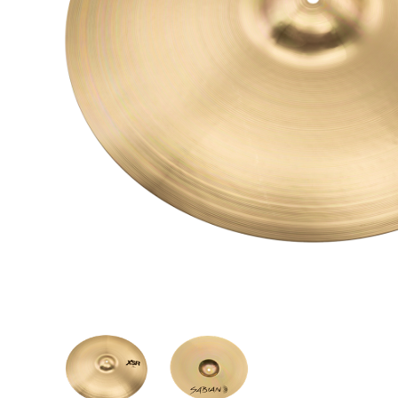
Proel Pro Audio
Schlagzeug
Samson Pro Audio
Snaredrum
Ständer
Roto Toms
... mehr
... mehr
STREICHINSTRUMENTE
Violinen
Violen, Gamben
Celli
... mehr