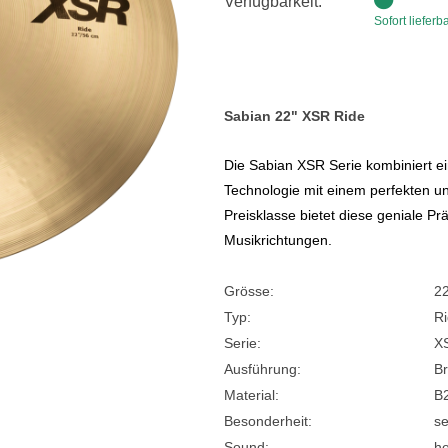
Verfügbarkeit:
Sofort lieferb
e
Blockflöten
s
Piccoloflöte
Querflöten
Sabian 22" XSR Ride
... mehr
Die Sabian XSR Serie kombiniert 
Technologie mit einem perfekten 
Preisklasse bietet diese geniale Prä
Musikrichtungen.
Grösse:
22
Typ:
R
Serie:
X
Ausführung:
Br
Material:
B
Besonderheit:
se
Sound:
he