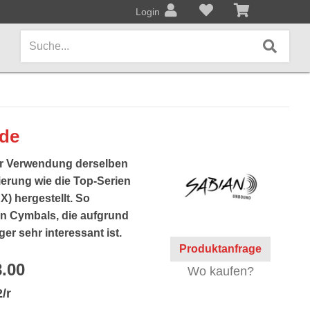
Login
AMPS / EFFEKTPEDALE
ide
Amps/Cabinets
r Verwendung derselben
Effekt- und Bodenpedale
erung wie die Top-Serien
) hergestellt. So
Covers und Softcases
on Cymbals, die aufgrund
ger sehr interessant ist.
KEYBOARDS / PIANO
Produktanfrage
.00
Keyboards / Pianos
Wo kaufen?
/r
BLECHBLASINSTRUMENTE