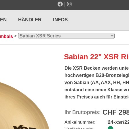
|
EN
HÄNDLER
INFOS
>
ymbals
LTE / METRONOME
GITARREN / ZUPFINSTRUMENTE
Sabian 22" XSR R
r und Pulte
Klassikgitarren
Die XSR Becken werden unte
nd Taktelle
Westerngitarren
hochwertigen B20-Bronzelegi
von Sabian (AA, AAX, HH, HHX
n und Stimmgeräte
E-Gitarren
entstand eine neue Klasse v
... mehr
ihres Preises auch für Einstei
CHF 298
Ihr Bruttopreis:
24-xsr/22
Artikelnummer:
& PERCUSSION
HOLZBLASINSTRUMENTE