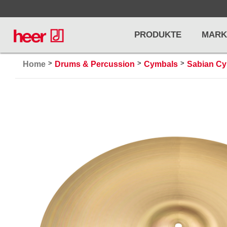
PRODUKTE
MARK
>
>
>
Home
Drums & Percussion
Cymbals
Sabian C
Infos
LICHT / EFFEKTE
NOTENPU
Licht
Notenstände
Preisliste
Effekte
Metronome u
Controller/DMX
Stimmgabel
... mehr
... mehr
PRO AUDIO, MICS, STANDS
DRUMS 