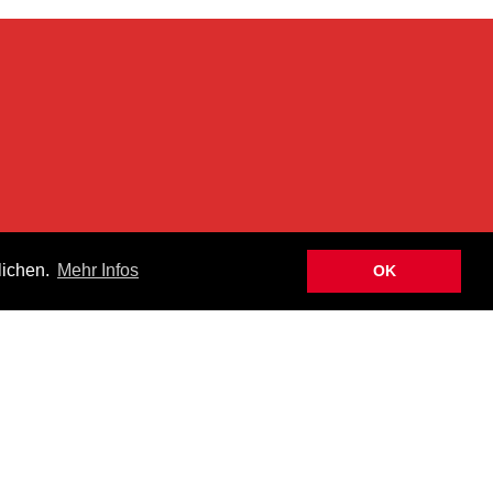
n
lichen.
Mehr Infos
OK
hen Newsletter informiert über Aktuelles, Neuheiten und