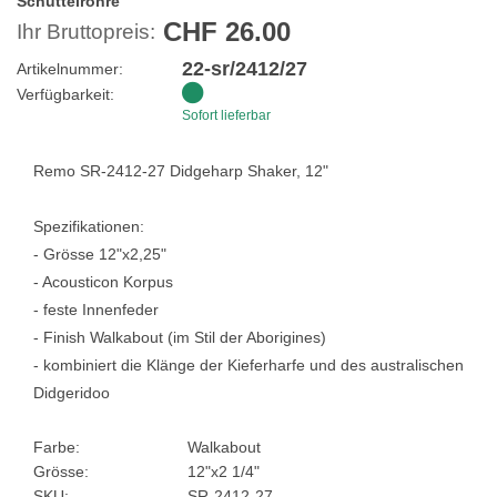
Schüttelrohre
CHF 26.00
Ihr Bruttopreis:
22-sr/2412/27
Artikelnummer:
Verfügbarkeit:
Sofort lieferbar
Remo SR-2412-27 Didgeharp Shaker, 12"
Spezifikationen:
- Grösse 12"x2,25"
- Acousticon Korpus
- feste Innenfeder
- Finish Walkabout (im Stil der Aborigines)
- kombiniert die Klänge der Kieferharfe und des australischen
Didgeridoo
Farbe:
Walkabout
Grösse:
12"x2 1/4"
SKU:
SR-2412-27-