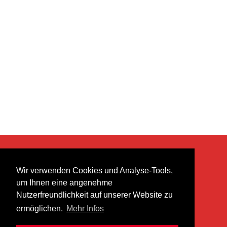
KONTAKT
Wir verwenden Cookies und Analyse-Tools,
heer musik ag
um Ihnen eine angenehme
Lättenstrasse 35
Nutzerfreundlichkeit auf unserer Website zu
8952 Schlieren
ermöglichen.
Mehr Infos
info@heermusic.com