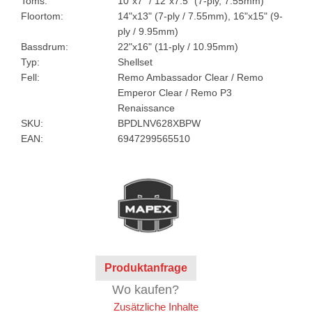
Toms:
10"x7" / 12"x7.5" (7-ply, 7.55mm)
Floortom:
14"x13" (7-ply / 7.55mm), 16"x15" (9-
ply / 9.95mm)
Bassdrum:
22"x16" (11-ply / 10.95mm)
Typ:
Shellset
Fell:
Remo Ambassador Clear / Remo
Emperor Clear / Remo P3
Renaissance
SKU:
BPDLNV628XBPW
EAN:
6947299565510
Produktanfrage
Wo kaufen?
Zusätzliche Inhalte