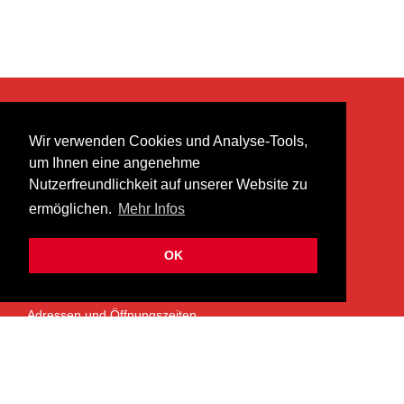
KONTAKT
Wir verwenden Cookies und Analyse-Tools,
heer musik ag
um Ihnen eine angenehme
Lättenstrasse 35
Nutzerfreundlichkeit auf unserer Website zu
8952 Schlieren
ermöglichen.
Mehr Infos
info@heermusic.com
Kontaktformular
OK
ÜBER UNS
Adressen und Öffnungszeiten
Das Heer Musik Team
Impressum