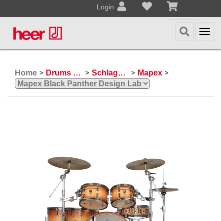
Login
Togg
navi
Home
Drums & Percussion
Schlagzeuge
Mapex
>
>
>
>