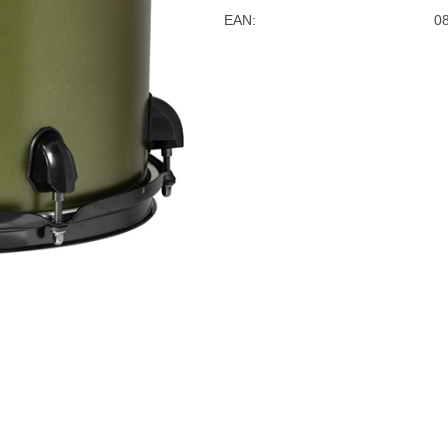
EAN:
0
e
Blockflöten
s
Piccoloflöte
Querflöten
... mehr