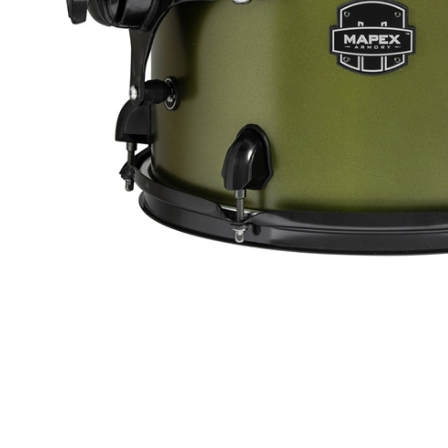
Proel Pro Audio
Schlagzeug
Samson Pro Audio
Snaredrum
Ständer
Roto Toms
... mehr
... mehr
STREICHINSTRUMENTE
Violinen
Violen, Gamben
Celli
... mehr