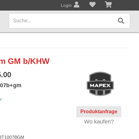
Login
AMPS / EFFEKTPEDALE
om GM b/KHW
Amps/Cabinets
.00
Effekt- und Bodenpedale
1007b+gm
Covers und Softcases
ar
KEYBOARDS / PIANO
Produktanfrage
Keyboards / Pianos
Wo kaufen?
BLECHBLASINSTRUMENTE
RT1007BGM