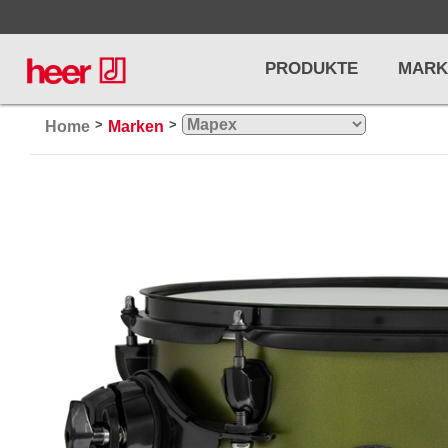
PRODUKTE
MARK
>
>
Home
Marken
Infos
LICHT / EFFEKTE
NOTENPU
Licht
Notenstände
Preisliste
Effekte
Metronome u
Controller/DMX
Stimmgabel
... mehr
... mehr
PRO AUDIO, MICS, STANDS
DRUMS 