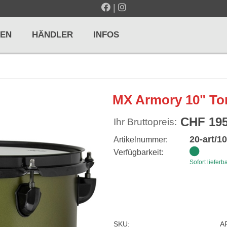
|
EN
HÄNDLER
INFOS
LTE / METRONOME
GITARREN / ZUPFINSTRUMENTE
MX Armory 10" T
r und Pulte
Klassikgitarren
CHF 195
Ihr Bruttopreis:
nd Taktelle
Westerngitarren
20-art/
Artikelnummer:
n und Stimmgeräte
E-Gitarren
Verfügbarkeit:
Sofort lieferb
... mehr
& PERCUSSION
HOLZBLASINSTRUMENTE
SKU:
A