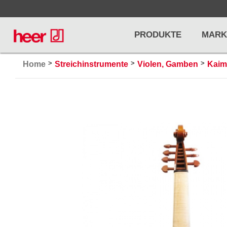
PRODUKTE
MARK
>
>
>
Home
Streichinstrumente
Violen, Gamben
Kaim
Infos
LICHT / EFFEKTE
NOTENPU
Licht
Notenstände
Preisliste
Effekte
Metronome u
Controller/DMX
Stimmgabel
... mehr
... mehr
PRO AUDIO, MICS, STANDS
DRUMS 