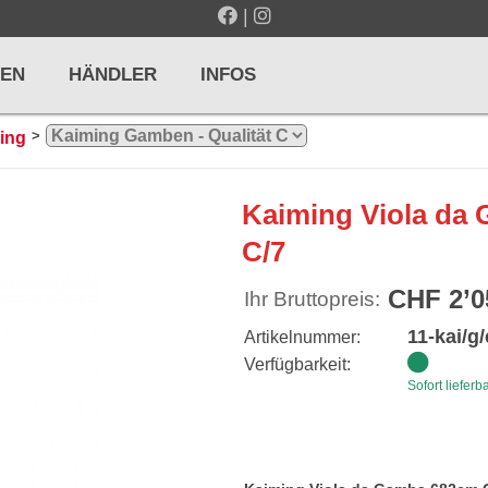
|
EN
HÄNDLER
INFOS
>
ing
LTE / METRONOME
GITARREN / ZUPFINSTRUMENTE
Kaiming Viola da
r und Pulte
Klassikgitarren
C/7
nd Taktelle
Westerngitarren
CHF 2’0
Ihr Bruttopreis:
n und Stimmgeräte
E-Gitarren
11-kai/g
Artikelnummer:
... mehr
Verfügbarkeit:
Sofort lieferb
& PERCUSSION
HOLZBLASINSTRUMENTE