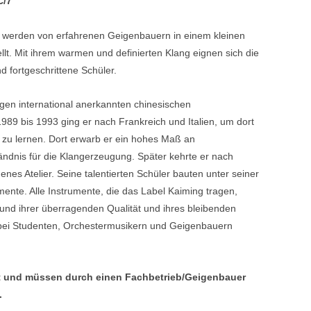
C/7
Blechblasinstrumente Premium
C werden von erfahrenen Geigenbauern in einem kleinen
Blechblasinstrumente
llt. Mit ihrem warmen und definierten Klang eignen sich die
d fortgeschrittene Schüler.
Mundstücke
... mehr
en international anerkannten chinesischen
89 bis 1993 ging er nach Frankreich und Italien, um dort
zu lernen. Dort erwarb er ein hohes Maß an
dnis für die Klangerzeugung. Später kehrte er nach
nes Atelier. Seine talentierten Schüler bauten unter seiner
mente. Alle Instrumente, die das Label Kaiming tragen,
und ihrer überragenden Qualität und ihres bleibenden
 bei Studenten, Orchestermusikern und Geigenbauern
et und müssen durch einen Fachbetrieb/Geigenbauer
.