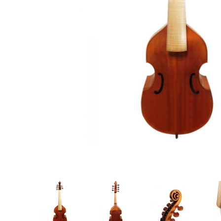
Proel Pro Audio
Schlagzeug
Samson Pro Audio
Snaredrum
Ständer
Roto Toms
... mehr
... mehr
STREICHINSTRUMENTE
Violinen
Violen, Gamben
Celli
... mehr