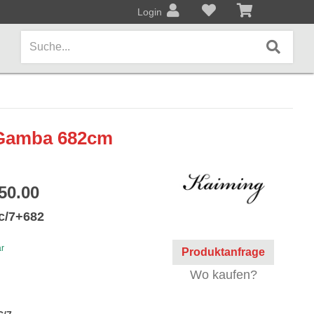
Login
AMPS / EFFEKTPEDALE
 Gamba 682cm
Amps/Cabinets
Effekt- und Bodenpedale
50.00
Covers und Softcases
/c/7+682
KEYBOARDS / PIANO
ar
Produktanfrage
Keyboards / Pianos
Wo kaufen?
BLECHBLASINSTRUMENTE