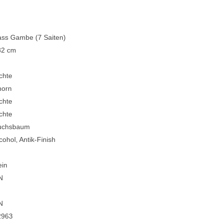
ass Gambe (7 Saiten)
82 cm
chte
horn
chte
chte
uchsbaum
cohol, Antik-Finish
ein
N
N
2963