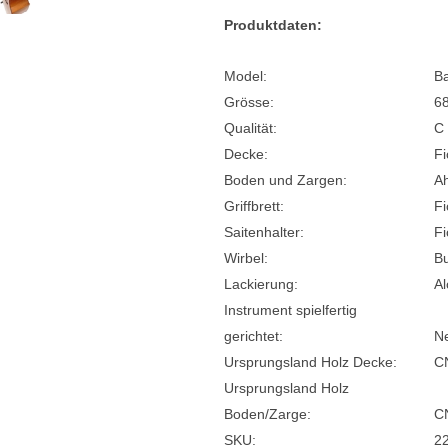
Produktdaten:
Model:
B
Grösse:
6
Qualität:
C
Decke:
Fi
Boden und Zargen:
A
Griffbrett:
Fi
Saitenhalter:
Fi
Wirbel:
B
Lackierung:
Al
Instrument spielfertig
gerichtet:
N
Ursprungsland Holz Decke:
C
Ursprungsland Holz
Boden/Zarge:
C
SKU:
2