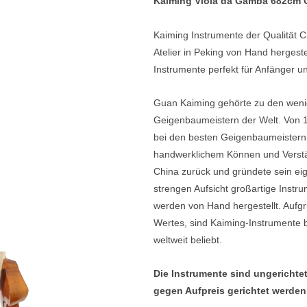
Kaiming Viola da Gamba 682cm 
e
Blockflöten
Kaiming Instrumente der Qualität 
s
Piccoloflöte
Atelier in Peking von Hand hergeste
Instrumente perfekt für Anfänger un
Querflöten
... mehr
Guan Kaiming gehörte zu den wenig
Geigenbaumeistern der Welt. Von 19
bei den besten Geigenbaumeistern 
handwerklichem Können und Verstän
China zurück und gründete sein eige
strengen Aufsicht großartige Instru
werden von Hand hergestellt. Aufgr
Wertes, sind Kaiming-Instrumente
weltweit beliebt.
Die Instrumente sind ungericht
gegen Aufpreis gerichtet werden