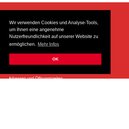
KONTAKT
Wir verwenden Cookies und Analyse-Tools,
heer musik ag
um Ihnen eine angenehme
Lättenstrasse 35
Nutzerfreundlichkeit auf unserer Website zu
8952 Schlieren
ermöglichen.
Mehr Infos
info@heermusic.com
Kontaktformular
OK
ÜBER UNS
Adressen und Öffnungszeiten
Das Heer Musik Team
Impressum
Kontoverbindung
Jobs
Rechtliches und Datenschutz