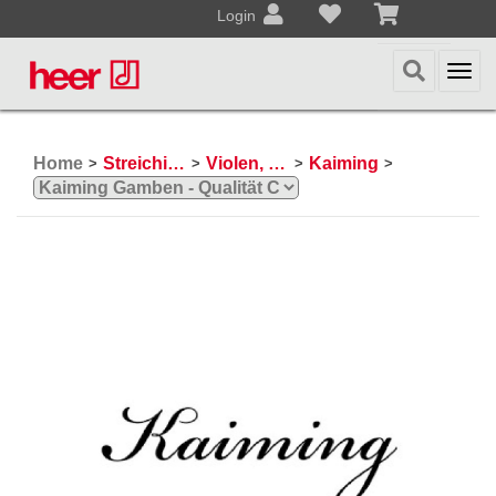
Login
Togg
navi
Home
Streichinstrumente
Violen, Gamben
Kaiming
>
>
>
>