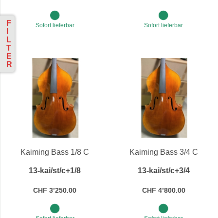
F
Sofort lieferbar
Sofort lieferbar
I
L
T
E
R
Kaiming Bass 1/8 C
Kaiming Bass 3/4 C
13-kai/st/c+1/8
13-kai/st/c+3/4
CHF 3’250.00
CHF 4’800.00