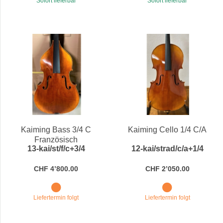
Sofort lieferbar
Sofort lieferbar
Kaiming Bass 3/4 C
Kaiming Cello 1/4 C/A
Französisch
13-kai/st/f/c+3/4
12-kai/strad/c/a+1/4
CHF 4’800.00
CHF 2’050.00
Liefertermin folgt
Liefertermin folgt