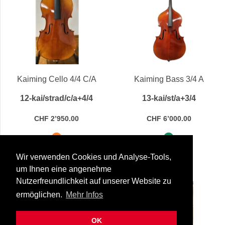
Kaiming Cello 4/4 C/A
Kaiming Bass 3/4 A
12-kai/strad/c/a+4/4
13-kai/st/a+3/4
CHF 2’950.00
CHF 6’000.00
Liefertermin folgt
Sofort lieferbar
Wir verwenden Cookies und Analyse-Tools,
um Ihnen eine angenehme
Nutzerfreundlichkeit auf unserer Website zu
ermöglichen.
Mehr Infos
OK