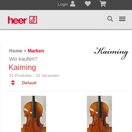
Login
Togg
navi
Home
Marken
>
Wo kaufen?
Kaiming
31 Produkte - 31 Varianten
Default
Default
Datum
Datum
Name
Name