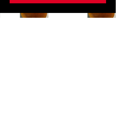
Kaiming Bass 1/16 C
Kaiming Bass 1/2 C
13-kai/st/c+1/16
13-kai/st/c+1/2
CHF 2’650.00
CHF 3’950.00
Sofort lieferbar
Sofort lieferbar