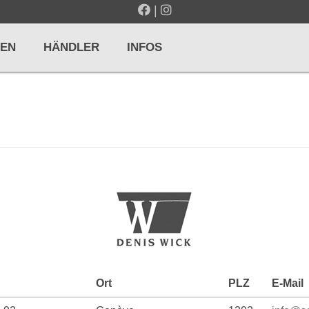
|
EN
HÄNDLER
INFOS
LTE / METRONOME
GITARREN / ZUPFINSTRUMENTE
r und Pulte
Klassikgitarren
nd Taktelle
Westerngitarren
n und Stimmgeräte
E-Gitarren
... mehr
Ort
PLZ
E-Mail
& PERCUSSION
HOLZBLASINSTRUMENTE