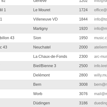
e 92
Genève
1202
info@se
e
Blockflöten
il 1
Le Mouret
1724
office
s
Piccoloflöte
81
Villeneuve VD
1844
info@t
Querflöten
Martigny
1920
info@m
... mehr
illon 43
Sion
1950
music.
c 43
Neuchatel
2000
atelie
La Chaux-de-Fonds
2300
arc-mu
7
Biel/Bienne 3
2500
info.kr
Delémont
2800
willy.
Bern
3008
bern@m
Worb
3076
mail@m
Düdingen
3186
duedin