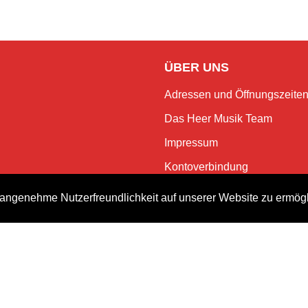
ÜBER UNS
Adressen und Öffnungszeite
Das Heer Musik Team
Impressum
Kontoverbindung
Jobs
angenehme Nutzerfreundlichkeit auf unserer Website zu ermög
Rechtliches und Datenschutz
NEWSLETTER
Bleiben Sie mit dem monatlic
Events.