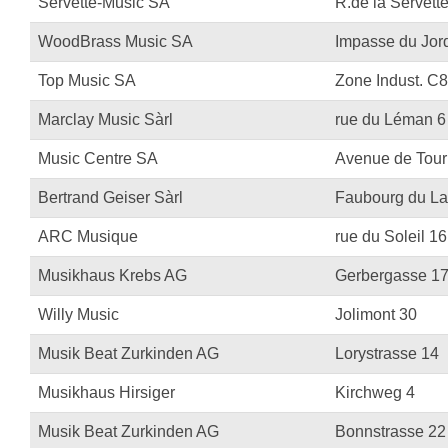
Servette-Music SA
R.de la Servett
Proel Pro Audio
Schlagzeug
WoodBrass Music SA
Impasse du Jord
Samson Pro Audio
Snaredrum
Top Music SA
Zone Indust. C
Ständer
Roto Toms
Marclay Music Sàrl
rue du Léman 6
... mehr
... mehr
Music Centre SA
Avenue de Tourb
STREICHINSTRUMENTE
Bertrand Geiser Sàrl
Faubourg du La
Violinen
ARC Musique
rue du Soleil 16
Violen, Gamben
Musikhaus Krebs AG
Gerbergasse 1
Celli
Willy Music
Jolimont 30
... mehr
Musik Beat Zurkinden AG
Lorystrasse 14
Musikhaus Hirsiger
Kirchweg 4
Musik Beat Zurkinden AG
Bonnstrasse 22