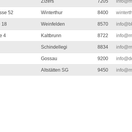
Zizers
7205
info@m
sse 52
Winterthur
8400
wintert
 18
Weinfelden
8570
info@b
e 4
Kaltbrunn
8722
info@mu
Schindellegi
8834
info@m
Gossau
9200
info@d
Altstätten SG
9450
info@m