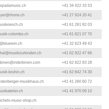
@spadamusic.ch
+41 34 422 33 53
eyer@rhone.ch
+41 27 924 20 41
usikoesch.ch
+41 61 261 82 03
usik-colombo.ch
+41 61 821 07 70
@bluewin.ch
+41 32 623 49 43
thal@musikzurkinden.ch
+41 62 922 47 66
erbinen@inderbinen.com
+41 62 822 83 28
usik-bruhin.ch
+41 62 842 74 30
ustenberger-musikhaus.ch
+41 41 260 60 72
sikatelier.ch
+41 41 970 09 10
ichels-music-shop.ch