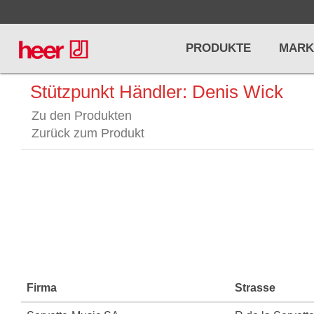
PRODUKTE
MARK
Stützpunkt Händler: Denis Wick
Zu den Produkten
Infos
LICHT / EFFEKTE
NOTENPU
Zurück zum Produkt
Licht
Notenstände
Preisliste
Effekte
Metronome u
Controller/DMX
Stimmgabel
... mehr
... mehr
Firma
Strasse
PRO AUDIO, MICS, STANDS
DRUMS 