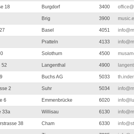
se 18
Burgdorf
3400
office
Brig
3900
music.
 27
Basel
4051
info@m
Pratteln
4133
info@m
10
Solothurn
4500
musam
 52
Langenthal
4900
langen
 9
Buchs AG
5033
th.ind
asse 2
Suhr
5034
info@m
e 6
Emmenbrücke
6020
info@l
e 33a
Willisau
6130
info@mu
rstrasse 38
Cham
6330
info@st