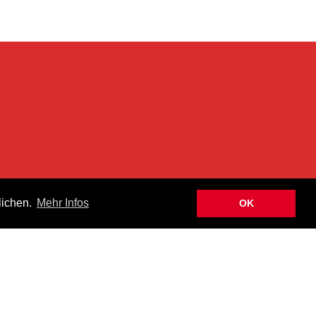
n
lichen.
Mehr Infos
OK
hen Newsletter informiert über Aktuelles, Neuheiten und