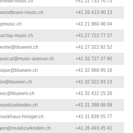
rvette-music.ch
+41 22 733 70 73
Blechblasinstrumente Premium
@woodbrass-music.ch
+41 26 413 40 13
Blechblasinstrumente
opmusic.ch
+41 21 960 46 04
Mundstücke
arclay-music.ch
+41 27 722 77 37
... mehr
centre@bluewin.ch
+41 27 322 92 52
rmusical@music-avenue.ch
+41 32 727 37 90
sique@bluewin.ch
+41 32 968 95 16
ebs@bluewin.ch
+41 32 322 93 13
music@bluewin.ch
+41 32 422 25 26
usikzurkinden.ch
+41 31 398 08 08
usikhaus-hirsiger.ch
+41 31 839 55 77
gen@musikzurkinden.ch
+41 26 493 45 41