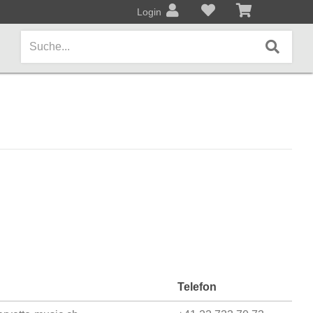
Login
AMPS / EFFEKTPEDALE
Amps/Cabinets
Effekt- und Bodenpedale
Covers und Softcases
KEYBOARDS / PIANO
Keyboards / Pianos
Telefon
BLECHBLASINSTRUMENTE