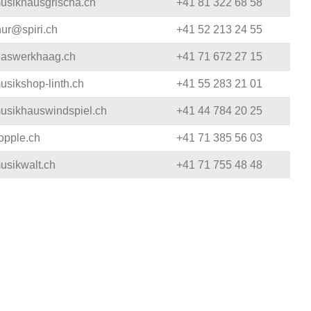
usikhausgrischa.ch
+41 81 322 68 58
hur@spiri.ch
+41 52 213 24 55
laswerkhaag.ch
+41 71 672 27 15
sikshop-linth.ch
+41 55 283 21 01
usikhauswindspiel.ch
+41 44 784 20 25
opple.ch
+41 71 385 56 03
usikwalt.ch
+41 71 755 48 48