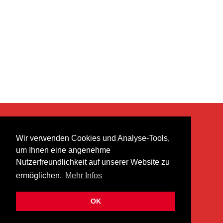
KONTAKT
Wir verwenden Cookies und Analyse-Tools,
heer musik ag
um Ihnen eine angenehme
Lättenstrasse 35
Nutzerfreundlichkeit auf unserer Website zu
8952 Schlieren
ermöglichen.
Mehr Infos
info@heermusic.com
Kontaktformular
OK
ÜBER UNS