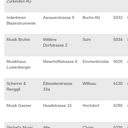
Zurkinden AG
Inderbinen
Aarauerstrasse 9
Buchs AG
5033
Blasinstrumente
Musik Bruhin
Mittlere
Suhr
5034
Dorfstrasse 2
Musikhaus
Meierhöflistrasse 6
Emmenbrücke
6020
Lustenberger
Scherrer &
Ettiswilerstrasse
Willisau
6130
Renggli
33a
Musik Gasser
Huwilstrasse 15
Hochdorf
6280
Stichel's Music
Alte
Cham
6330