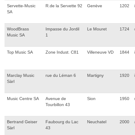
Servette-Music
R.de la Servette 92
Genève
1202
SA
WoodBrass
Impasse du Jordil
Le Mouret
1724
Music SA
1
Top Music SA
Zone Indust. C81
Villeneuve VD
1844
Marclay Music
rue du Léman 6
Martigny
1920
Sàrl
Music Centre SA
Avenue de
Sion
1950
Tourbillon 43
Bertrand Geiser
Faubourg du Lac
Neuchatel
2000
Sàrl
43