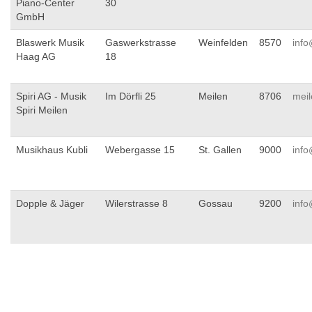
Piano-Center
30
GmbH
Blaswerk Musik
Gaswerkstrasse
Weinfelden
8570
inf
Haag AG
18
Spiri AG - Musik
Im Dörfli 25
Meilen
8706
meil
Spiri Meilen
Musikhaus Kubli
Webergasse 15
St. Gallen
9000
inf
Dopple & Jäger
Wilerstrasse 8
Gossau
9200
inf