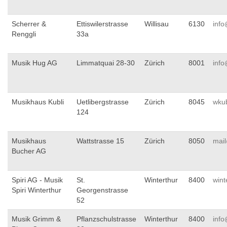
Scherrer &
Ettiswilerstrasse
Willisau
6130
info
Renggli
33a
Musik Hug AG
Limmatquai 28-30
Zürich
8001
inf
Musikhaus Kubli
Uetlibergstrasse
Zürich
8045
wku
124
Musikhaus
Wattstrasse 15
Zürich
8050
mai
Bucher AG
Spiri AG - Musik
St.
Winterthur
8400
wint
Spiri Winterthur
Georgenstrasse
52
Musik Grimm &
Pflanzschulstrasse
Winterthur
8400
inf