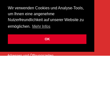
KONTAKT
Wir verwenden Cookies und Analyse-Tools,
heer musik ag
um Ihnen eine angenehme
Lättenstrasse 35
Nutzerfreundlichkeit auf unserer Website zu
8952 Schlieren
ermöglichen.
Mehr Infos
info@heermusic.com
Kontaktformular
OK
ÜBER UNS
Adressen und Öffnungszeiten
Das Heer Musik Team
Impressum
Kontoverbindung
Jobs
Rechtliches und Datenschutz
SERVICES