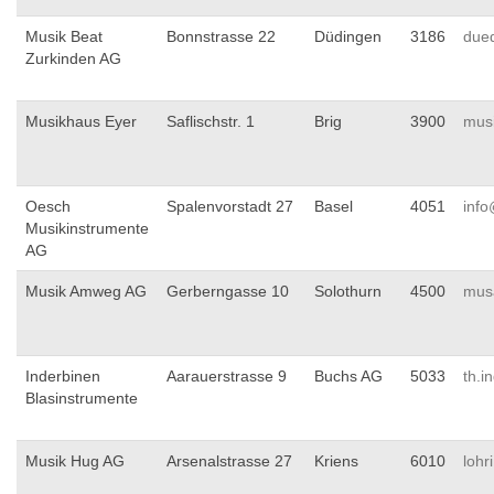
Musik Beat
Bonnstrasse 22
Düdingen
3186
due
Zurkinden AG
Musikhaus Eyer
Saflischstr. 1
Brig
3900
mus
Oesch
Spalenvorstadt 27
Basel
4051
inf
Musikinstrumente
AG
Musik Amweg AG
Gerberngasse 10
Solothurn
4500
mus
Inderbinen
Aarauerstrasse 9
Buchs AG
5033
th.i
Blasinstrumente
Musik Hug AG
Arsenalstrasse 27
Kriens
6010
lohr