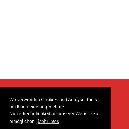
KONTAKT
Wir verwenden Cookies und Analyse-Tools,
heer musik ag
um Ihnen eine angenehme
Lättenstrasse 35
Nutzerfreundlichkeit auf unserer Website zu
8952 Schlieren
ermöglichen.
Mehr Infos
info@heermusic.com