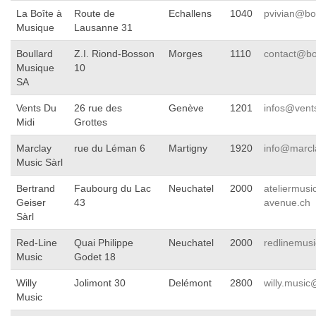
La Boîte à
Route de
Echallens
1040
pvivian@bo
Musique
Lausanne 31
Boullard
Z.I. Riond-Bosson
Morges
1110
contact@bo
Musique
10
SA
Vents Du
26 rue des
Genève
1201
infos@vent
Midi
Grottes
Marclay
rue du Léman 6
Martigny
1920
info@marcl
Music Sàrl
Bertrand
Faubourg du Lac
Neuchatel
2000
ateliermus
Geiser
43
avenue.ch
Sàrl
Red-Line
Quai Philippe
Neuchatel
2000
redlinemus
Music
Godet 18
Willy
Jolimont 30
Delémont
2800
willy.music
Music