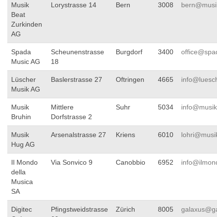
Musik
Lorystrasse 14
Bern
3008
bern@musik
Beat
Zurkinden
AG
Spada
Scheunenstrasse
Burgdorf
3400
office@spa
Music AG
18
Lüscher
Baslerstrasse 27
Oftringen
4665
info@luesc
Musik AG
Musik
Mittlere
Suhr
5034
info@musik
Bruhin
Dorfstrasse 2
Musik
Arsenalstrasse 27
Kriens
6010
lohri@musi
Hug AG
Il Mondo
Via Sonvico 9
Canobbio
6952
info@ilmon
della
Musica
SA
Digitec
Pfingstweidstrasse
Zürich
8005
galaxus@ga