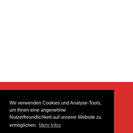
KONTAKT
Wir verwenden Cookies und Analyse-Tools,
heer musik ag
um Ihnen eine angenehme
Lättenstrasse 35
Nutzerfreundlichkeit auf unserer Website zu
8952 Schlieren
ermöglichen.
Mehr Infos
info@heermusic.com