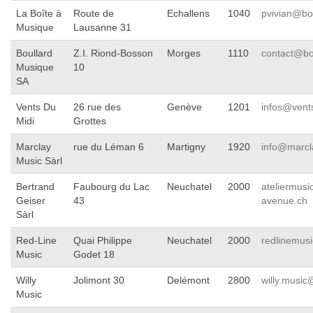
La Boîte à
Route de
Echallens
1040
pvivian@bo
Musique
Lausanne 31
Boullard
Z.I. Riond-Bosson
Morges
1110
contact@bo
Musique
10
SA
Vents Du
26 rue des
Genève
1201
infos@vent
Midi
Grottes
Marclay
rue du Léman 6
Martigny
1920
info@marcl
Music Sàrl
Bertrand
Faubourg du Lac
Neuchatel
2000
ateliermus
Geiser
43
avenue.ch
Sàrl
Red-Line
Quai Philippe
Neuchatel
2000
redlinemus
Music
Godet 18
Willy
Jolimont 30
Delémont
2800
willy.music
Music