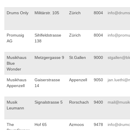
Drums Only
Militärstr. 105
Zürich
8004
info@drums
Promusig
Sihlfeldstrasse
Zürich
8004
info@promu
AG
138
Musikhaus
Metzgergasse 9
St.Gallen
9000
stgallen@b
Blue
Wonder
Musikhaus
Gaiserstrasse
Appenzell
9050
jan.luethi
Appenzell
14
Musik
Signalstrasse 5
Rorschach
9400
mail@musik
Leumann
The
Hof 65
Azmoos
9478
info@drumc