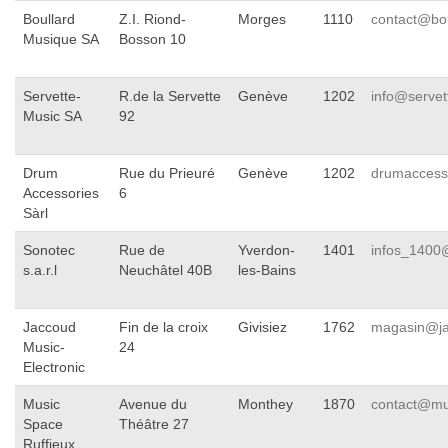
Boullard
Z.I. Riond-
Morges
1110
contact@bo
Musique SA
Bosson 10
Servette-
R.de la Servette
Genève
1202
info@servet
Music SA
92
Drum
Rue du Prieuré
Genève
1202
drumaccess
Accessories
6
Sàrl
Sonotec
Rue de
Yverdon-
1401
infos_1400
s.a.r.l
Neuchâtel 40B
les-Bains
Jaccoud
Fin de la croix
Givisiez
1762
magasin@ja
Music-
24
Electronic
Music
Avenue du
Monthey
1870
contact@mu
Space
Théâtre 27
Ruffieux