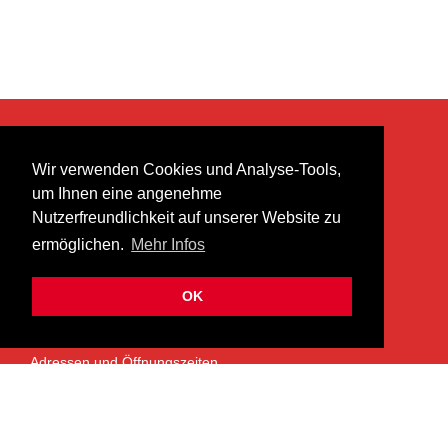
KONTAKT
Wir verwenden Cookies und Analyse-Tools,
heer musik ag
um Ihnen eine angenehme
Lättenstrasse 35
Nutzerfreundlichkeit auf unserer Website zu
8952 Schlieren
ermöglichen.
Mehr Infos
info@heermusic.com
Kontaktformular
OK
ÜBER UNS
Adressen und Öffnungszeiten
Das Heer Musik Team
Impressum