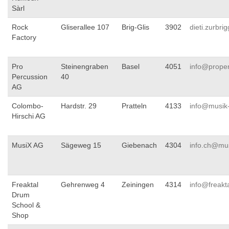
Sàrl
Rock
Gliserallee 107
Brig-Glis
3902
dieti.zurbr
Factory
Pro
Steinengraben
Basel
4051
info@proper
Percussion
40
AG
Colombo-
Hardstr. 29
Pratteln
4133
info@musik
Hirschi AG
MusiX AG
Sägeweg 15
Giebenach
4304
info.ch@mu
Freaktal
Gehrenweg 4
Zeiningen
4314
info@freakt
Drum
School &
Shop