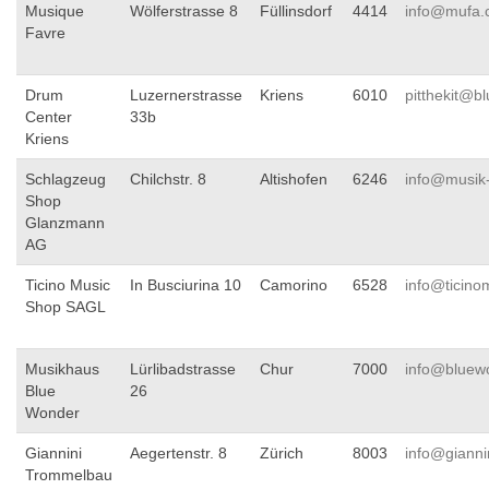
Musique
Wölferstrasse 8
Füllinsdorf
4414
info@mufa.
Favre
Drum
Luzernerstrasse
Kriens
6010
pitthekit@b
Center
33b
Kriens
Schlagzeug
Chilchstr. 8
Altishofen
6246
info@musik
Shop
Glanzmann
AG
Ticino Music
In Busciurina 10
Camorino
6528
info@ticin
Shop SAGL
Musikhaus
Lürlibadstrasse
Chur
7000
info@bluew
Blue
26
Wonder
Giannini
Aegertenstr. 8
Zürich
8003
info@gianni
Trommelbau