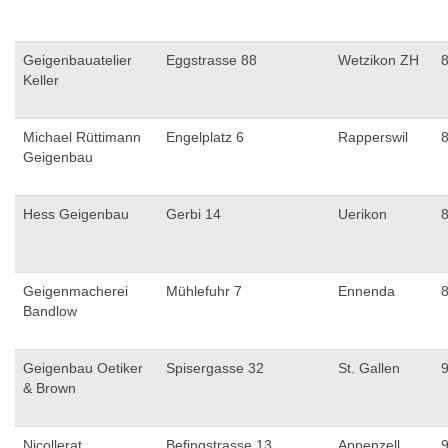
Geigenbauatelier
Eggstrasse 88
Wetzikon ZH
Keller
Michael Rüttimann
Engelplatz 6
Rapperswil
Geigenbau
Hess Geigenbau
Gerbi 14
Uerikon
Geigenmacherei
Mühlefuhr 7
Ennenda
Bandlow
Geigenbau Oetiker
Spisergasse 32
St. Gallen
& Brown
Nicollerat
Befingstrasse 13
Appenzell