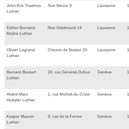
John-Eric Traelnes
Rue Neuve 9
Lausanne
Luthier
Esther Bornand
Rue Haldimand 14
Lausanne
Maître Luthier
Olivier Legrand
Chemin de Boston 20
Lausanne
Luthier
Bernard Bossert
20, rue Général-Dufour
Genève
Luthier
André-Marc
1, rue Micheli-du-Crest
Genève
Huwyler Luthier
Kaspar Maurer
9, rue de la Ferme
Genève
Luthier