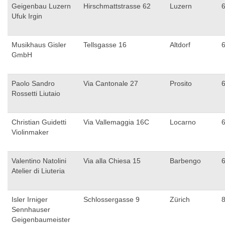
Geigenbau Luzern
Hirschmattstrasse 62
Luzern
Ufuk Irgin
Musikhaus Gisler
Tellsgasse 16
Altdorf
GmbH
Paolo Sandro
Via Cantonale 27
Prosito
Rossetti Liutaio
Christian Guidetti
Via Vallemaggia 16C
Locarno
Violinmaker
Valentino Natolini
Via alla Chiesa 15
Barbengo
Atelier di Liuteria
Isler Irniger
Schlossergasse 9
Zürich
Sennhauser
Geigenbaumeister