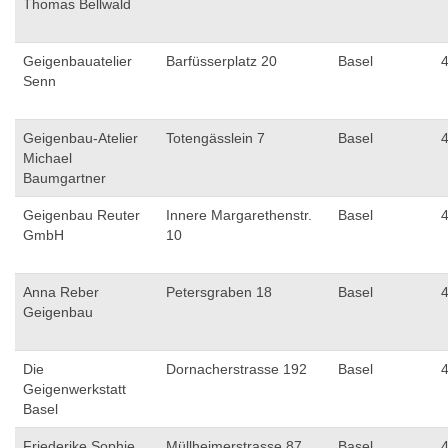
Thomas Bellwald
Geigenbauatelier
Barfüsserplatz 20
Basel
Senn
Geigenbau-Atelier
Totengässlein 7
Basel
Michael
Baumgartner
Geigenbau Reuter
Innere Margarethenstr.
Basel
GmbH
10
Anna Reber
Petersgraben 18
Basel
Geigenbau
Die
Dornacherstrasse 192
Basel
Geigenwerkstatt
Basel
Friederike Sophie
Müllheimerstrasse 87
Basel