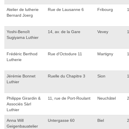
Atelier de lutherie
Rue de Lausanne 6
Fribourg
Bernard Joerg
Yoshi-Benoît
14, av. de la Gare
Vevey
Sugiyama Luthier
Frédéric Berthod
Rue d'Octodure 11
Martigny
Lutherie
Jérémie Bonnet
Ruelle du Chapitre 3
Sion
Luthier
Philippe Girardin &
11, rue de Port-Roulant
Neuchâtel
Associés Sàrl
Luthier
Anna Will
Untergasse 60
Biel
Geigenbauatelier