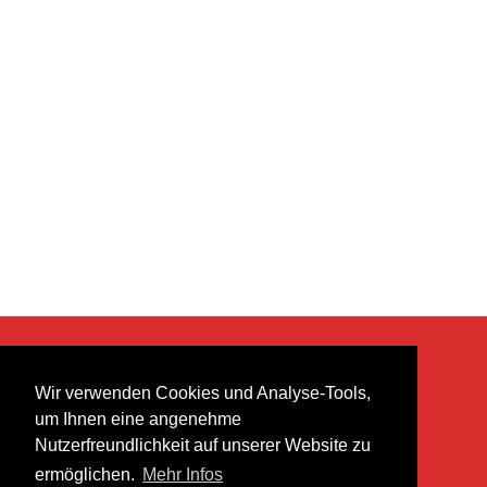
KONTAKT
Wir verwenden Cookies und Analyse-Tools,
heer musik ag
um Ihnen eine angenehme
Lättenstrasse 35
Nutzerfreundlichkeit auf unserer Website zu
8952 Schlieren
ermöglichen.
Mehr Infos
info@heermusic.com