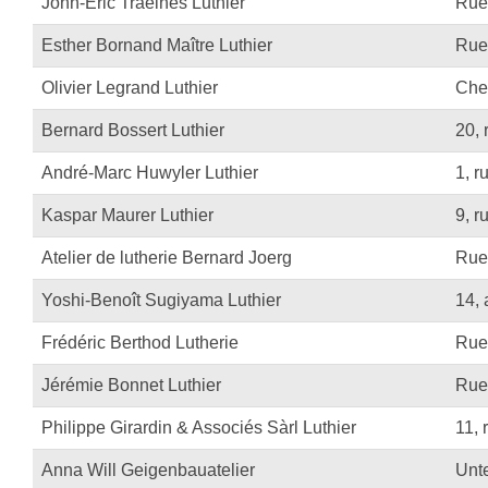
John-Eric Traelnes Luthier
Rue
Proel Pro Audio
Schlagzeug
Esther Bornand Maître Luthier
Rue
Samson Pro Audio
Snaredrum
Olivier Legrand Luthier
Che
Ständer
Roto Toms
Bernard Bossert Luthier
20, 
... mehr
... mehr
André-Marc Huwyler Luthier
1, r
STREICHINSTRUMENTE
Kaspar Maurer Luthier
9, r
Violinen
Atelier de lutherie Bernard Joerg
Rue
Violen, Gamben
Yoshi-Benoît Sugiyama Luthier
14, 
Celli
Frédéric Berthod Lutherie
Rue
... mehr
Jérémie Bonnet Luthier
Ruel
Philippe Girardin & Associés Sàrl Luthier
11, 
Anna Will Geigenbauatelier
Unt