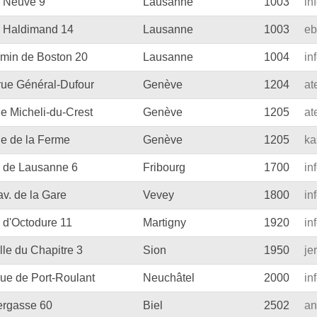
 Neuve 9
Lausanne
1003
in
e
Blockflöten
 Haldimand 14
Lausanne
1003
eb
s
Piccoloflöte
min de Boston 20
Lausanne
1004
in
Querflöten
rue Général-Dufour
Genève
1204
at
... mehr
ue Micheli-du-Crest
Genève
1205
at
ue de la Ferme
Genève
1205
ka
 de Lausanne 6
Fribourg
1700
in
av. de la Gare
Vevey
1800
in
 d'Octodure 11
Martigny
1920
in
le du Chapitre 3
Sion
1950
je
rue de Port-Roulant
Neuchâtel
2000
in
ergasse 60
Biel
2502
an