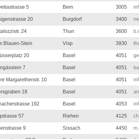
etiastrasse 5
Bern
3005
in
igenstrasse 20
Burgdorf
3400
ne
alozzistr. 24
Thun
3600
b.
m Blauen-Stein
Visp
3930
th
üsserplatz 20
Basel
4051
ge
ngässlein 7
Basel
4051
ba
re Margarethenstr. 10
Basel
4051
in
ersgraben 18
Basel
4051
an
nacherstrasse 192
Basel
4053
in
gstrasse 57
Riehen
4125
ch
senstrasse 9
Sissach
4450
m.