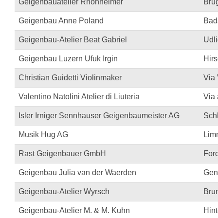
Geigenbauatelier Rhonheimer
Bru
Geigenbau Anne Poland
Bad
Geigenbau-Atelier Beat Gabriel
Udli
Geigenbau Luzern Ufuk Irgin
Hirs
Christian Guidetti Violinmaker
Via
Valentino Natolini Atelier di Liuteria
Via 
Isler Irniger Sennhauser Geigenbaumeister AG
Sch
Musik Hug AG
Lim
Rast Geigenbauer GmbH
For
Geigenbau Julia van der Waerden
Gen
Geigenbau-Atelier Wyrsch
Bru
Geigenbau-Atelier M. & M. Kuhn
Hin