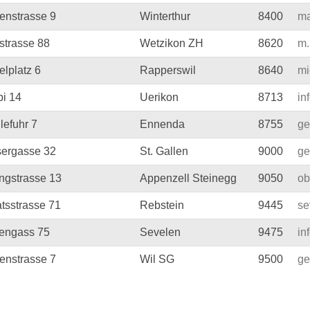
enstrasse 9
Winterthur
8400
ma
strasse 88
Wetzikon ZH
8620
m.
lplatz 6
Rapperswil
8640
mi
bi 14
Uerikon
8713
in
lefuhr 7
Ennenda
8755
ge
sergasse 32
St. Gallen
9000
ge
ngstrasse 13
Appenzell Steinegg
9050
ob
tsstrasse 71
Rebstein
9445
se
tengass 75
Sevelen
9475
in
enstrasse 7
Wil SG
9500
ge