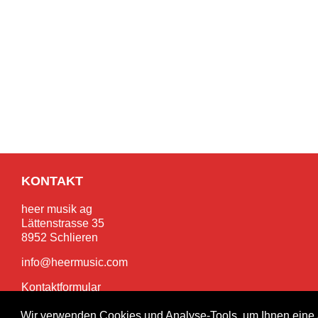
KONTAKT
heer musik ag
Lättenstrasse 35
8952 Schlieren
info@heermusic.com
Kontaktformular
Wir verwenden Cookies und Analyse-Tools, um Ihnen eine 