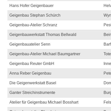
Hans Hofer Geigenbauer
Helv
Geigenbau Stephan Schürch
Wyn
Geigenbau-Atelier Schranz
Pest
Geigenbauwerkstatt Thomas Bellwald
Bei
Geigenbauatelier Senn
Barf
Geigenbau-Atelier Michael Baumgartner
Tote
Geigenbau Reuter GmbH
Inne
Anna Reber Geigenbau
Pet
Die Geigenwerkstatt Basel
Dor
Ganter Streichinstrumente
Bur
Atelier für Geigenbau Michael Bosshart
Fel