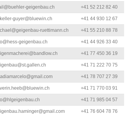
il@buehler-geigenbau.ch
+41 52 212 82 40
keller-guyer@bluewin.ch
+41 44 930 12 67
chael@geigenbau-ruettimann.ch
+41 55 210 88 78
fo@hess-geigenbau.ch
+41 44 926 33 40
igenmacherei@bandlow.ch
+41 77 450 36 19
igenbau@st.gallen.ch
+41 71 222 70 75
adiamarcelo@gmail.com
+41 78 707 27 39
verin.heeb@bluewin.ch
+41 71 770 03 91
fo@hlgeigenbau.ch
+41 71 985 04 57
igenbau.haminger@gmail.com
+41 76 604 78 76