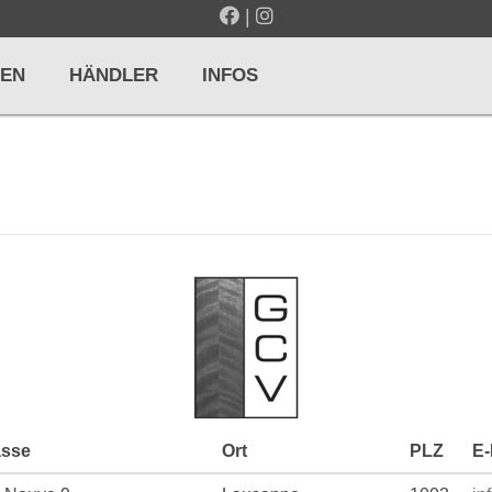
|
EN
HÄNDLER
INFOS
LTE / METRONOME
GITARREN / ZUPFINSTRUMENTE
r und Pulte
Klassikgitarren
nd Taktelle
Westerngitarren
n und Stimmgeräte
E-Gitarren
... mehr
asse
Ort
PLZ
E-
& PERCUSSION
HOLZBLASINSTRUMENTE