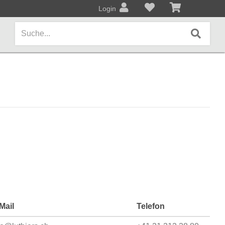
Login
AMPS / EFFEKTPEDALE
Amps/Cabinets
Effekt- und Bodenpedale
Covers und Softcases
KEYBOARDS / PIANO
Keyboards / Pianos
Mail
Telefon
BLECHBLASINSTRUMENTE