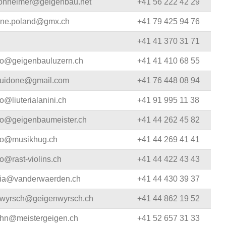
onheimer@geigenbau.net
+41 56 222 42 29
ne.poland@gmx.ch
+41 79 425 94 76
+41 41 370 31 71
fo@geigenbauluzern.ch
+41 41 410 68 55
guidone@gmail.com
+41 76 448 08 94
fo@liuterialanini.ch
+41 91 995 11 38
fo@geigenbaumeister.ch
+41 44 262 45 82
fo@musikhug.ch
+41 44 269 41 41
fo@rast-violins.ch
+41 44 422 43 43
lia@vanderwaerden.ch
+41 44 430 39 37
wyrsch@geigenwyrsch.ch
+41 44 862 19 52
hn@meistergeigen.ch
+41 52 657 31 33