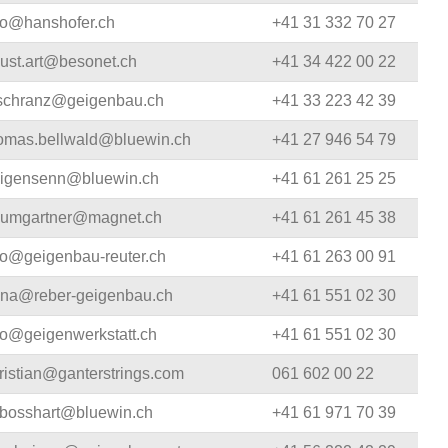
fo@hanshofer.ch
+41 31 332 70 27
ust.art@besonet.ch
+41 34 422 00 22
schranz@geigenbau.ch
+41 33 223 42 39
omas.bellwald@bluewin.ch
+41 27 946 54 79
igensenn@bluewin.ch
+41 61 261 25 25
umgartner@magnet.ch
+41 61 261 45 38
fo@geigenbau-reuter.ch
+41 61 263 00 91
na@reber-geigenbau.ch
+41 61 551 02 30
fo@geigenwerkstatt.ch
+41 61 551 02 30
ristian@ganterstrings.com
061 602 00 22
bosshart@bluewin.ch
+41 61 971 70 39