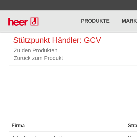
PRODUKTE
MARK
Stützpunkt Händler: GCV
Zu den Produkten
Infos
LICHT / EFFEKTE
NOTENPU
Zurück zum Produkt
Licht
Notenstände
Preisliste
Effekte
Metronome u
Controller/DMX
Stimmgabel
... mehr
... mehr
Firma
Str
PRO AUDIO, MICS, STANDS
DRUMS 