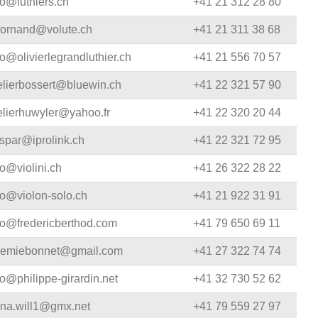
fo@luthiers.ch
+41 21 312 28 80
Blechblasinstrumente Premium
ornand@volute.ch
+41 21 311 38 68
Blechblasinstrumente
fo@olivierlegrandluthier.ch
+41 21 556 70 57
Mundstücke
elierbossert@bluewin.ch
+41 22 321 57 90
... mehr
elierhuwyler@yahoo.fr
+41 22 320 20 44
spar@iprolink.ch
+41 22 321 72 95
fo@violini.ch
+41 26 322 28 22
fo@violon-solo.ch
+41 21 922 31 91
fo@fredericberthod.com
+41 79 650 69 11
remiebonnet@gmail.com
+41 27 322 74 74
fo@philippe-girardin.net
+41 32 730 52 62
na.will1@gmx.net
+41 79 559 27 97