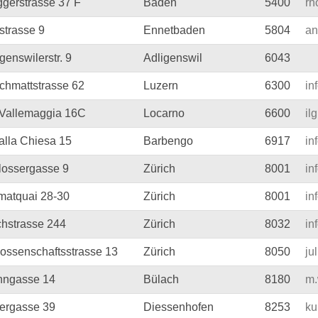
ggerstrasse 37 F
Baden
5400
rh
strasse 9
Ennetbaden
5804
an
genswilerstr. 9
Adligenswil
6043
chmattstrasse 62
Luzern
6300
in
 Vallemaggia 16C
Locarno
6600
il
alla Chiesa 15
Barbengo
6917
in
lossergasse 9
Zürich
8001
in
matquai 28-30
Zürich
8001
in
chstrasse 244
Zürich
8032
in
ossenschaftsstrasse 13
Zürich
8050
ju
nngasse 14
Bülach
8180
m.
tergasse 39
Diessenhofen
8253
ku