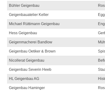
Bühler Geigenbau
Ros
Geigenbauatelier Keller
Egg
Michael Rüttimann Geigenbau
Enge
Hess Geigenbau
Ger
Geigenmacherei Bandlow
Müh
Geigenbau Oetiker & Brown
Spi
Nicollerat Geigenbau
Befi
Geigenbau Severin Heeb
Staa
HL Geigenbau AG
His
Geigenbau Haminger
Ros