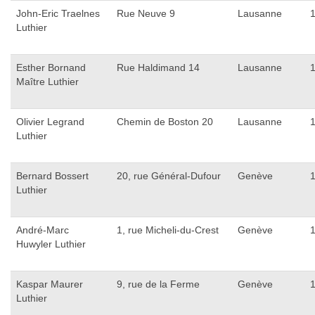
John-Eric Traelnes
Rue Neuve 9
Lausanne
Luthier
Esther Bornand
Rue Haldimand 14
Lausanne
Maître Luthier
Olivier Legrand
Chemin de Boston 20
Lausanne
Luthier
Bernard Bossert
20, rue Général-Dufour
Genève
Luthier
André-Marc
1, rue Micheli-du-Crest
Genève
Huwyler Luthier
Kaspar Maurer
9, rue de la Ferme
Genève
Luthier