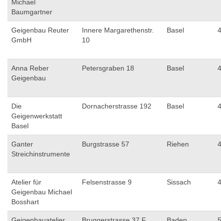
Michael
Baumgartner
Geigenbau Reuter
Innere Margarethenstr.
Basel
GmbH
10
Anna Reber
Petersgraben 18
Basel
Geigenbau
Die
Dornacherstrasse 192
Basel
Geigenwerkstatt
Basel
Ganter
Burgstrasse 57
Riehen
Streichinstrumente
Atelier für
Felsenstrasse 9
Sissach
Geigenbau Michael
Bosshart
Geigenbauatelier
Bruggerstrasse 37 F
Baden