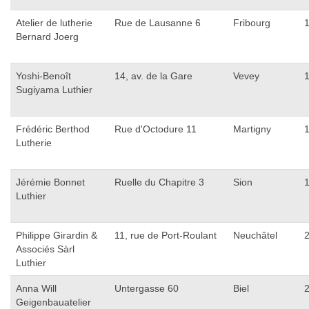
Atelier de lutherie
Rue de Lausanne 6
Fribourg
Bernard Joerg
Yoshi-Benoît
14, av. de la Gare
Vevey
Sugiyama Luthier
Frédéric Berthod
Rue d'Octodure 11
Martigny
Lutherie
Jérémie Bonnet
Ruelle du Chapitre 3
Sion
Luthier
Philippe Girardin &
11, rue de Port-Roulant
Neuchâtel
Associés Sàrl
Luthier
Anna Will
Untergasse 60
Biel
Geigenbauatelier