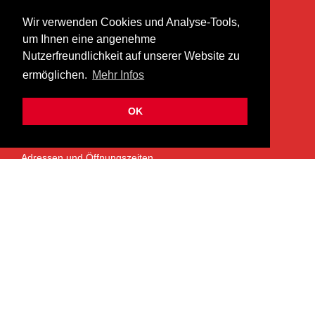
KONTAKT
Wir verwenden Cookies und Analyse-Tools,
heer musik ag
um Ihnen eine angenehme
Lättenstrasse 35
Nutzerfreundlichkeit auf unserer Website zu
8952 Schlieren
ermöglichen.
Mehr Infos
info@heermusic.com
Kontaktformular
OK
ÜBER UNS
Adressen und Öffnungszeiten
Das Heer Musik Team
Impressum
Kontoverbindung
Jobs
Rechtliches und Datenschutz
SERVICES