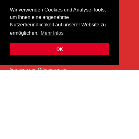
KONTAKT
Wir verwenden Cookies und Analyse-Tools,
heer musik ag
um Ihnen eine angenehme
Lättenstrasse 35
Nutzerfreundlichkeit auf unserer Website zu
8952 Schlieren
ermöglichen.
Mehr Infos
info@heermusic.com
Kontaktformular
OK
ÜBER UNS
Adressen und Öffnungszeiten
Das Heer Musik Team
Impressum
Kontoverbindung
Jobs
Rechtliches und Datenschutz
SERVICES