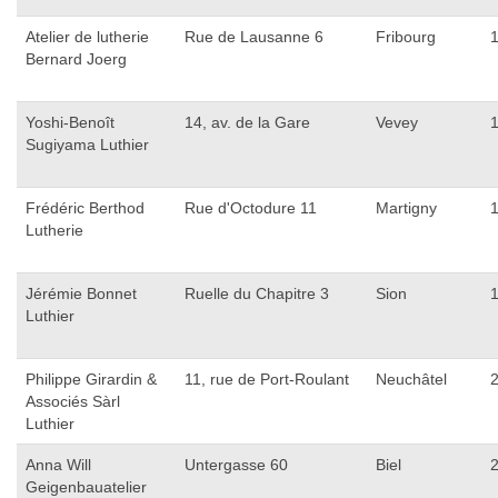
Atelier de lutherie
Rue de Lausanne 6
Fribourg
Bernard Joerg
Yoshi-Benoît
14, av. de la Gare
Vevey
Sugiyama Luthier
Frédéric Berthod
Rue d'Octodure 11
Martigny
Lutherie
Jérémie Bonnet
Ruelle du Chapitre 3
Sion
Luthier
Philippe Girardin &
11, rue de Port-Roulant
Neuchâtel
Associés Sàrl
Luthier
Anna Will
Untergasse 60
Biel
Geigenbauatelier