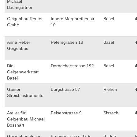
Michael
Baumgartner
Geigenbau Reuter
Innere Margarethenstr.
Basel
GmbH
10
Anna Reber
Petersgraben 18
Basel
Geigenbau
Die
Dornacherstrasse 192
Basel
Geigenwerkstatt
Basel
Ganter
Burgstrasse 57
Riehen
Streichinstrumente
Atelier für
Felsenstrasse 9
Sissach
Geigenbau Michael
Bosshart
Geigenbauatelier
Bruggerstrasse 37 F
Baden