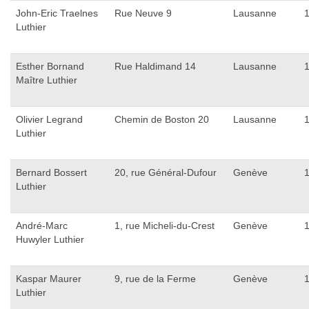
John-Eric Traelnes
Rue Neuve 9
Lausanne
Luthier
Esther Bornand
Rue Haldimand 14
Lausanne
Maître Luthier
Olivier Legrand
Chemin de Boston 20
Lausanne
Luthier
Bernard Bossert
20, rue Général-Dufour
Genève
Luthier
André-Marc
1, rue Micheli-du-Crest
Genève
Huwyler Luthier
Kaspar Maurer
9, rue de la Ferme
Genève
Luthier