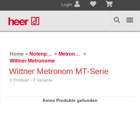
Login
Togg
navi
Home
Notenpulte / Metronome
Metronome und Taktelle
>
>
>
Wittner Metronome
Wittner Metronom MT-Serie
0 Produkt - 0 Variante
Keine Produkte gefunden