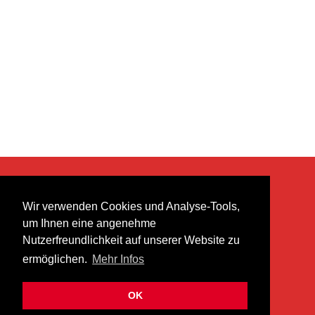
KONTAKT
Wir verwenden Cookies und Analyse-Tools,
heer musik ag
um Ihnen eine angenehme
Lättenstrasse 35
Nutzerfreundlichkeit auf unserer Website zu
8952 Schlieren
ermöglichen.
Mehr Infos
info@heermusic.com
Kontaktformular
OK
ÜBER UNS