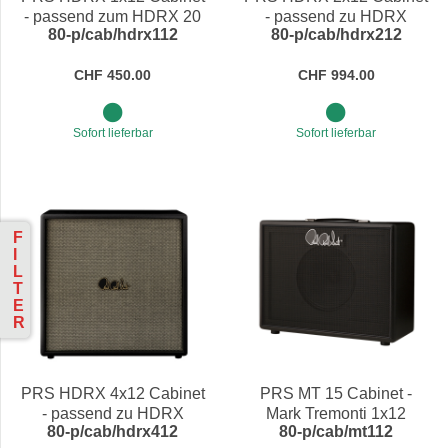
- passend zum HDRX 20
- passend zu HDRX
80-p/cab/hdrx112
80-p/cab/hdrx212
'Hendrix' Amps
50/100 'Hendrix' Amps
CHF 450.00
CHF 994.00
Sofort lieferbar
Sofort lieferbar
F
I
L
T
E
R
PRS HDRX 4x12 Cabinet
PRS MT 15 Cabinet -
- passend zu HDRX
Mark Tremonti 1x12
80-p/cab/hdrx412
80-p/cab/mt112
50/100 'Hendrix' Amps