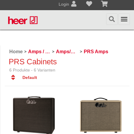
Login
Togg
navi
Home
Amps / Effektpedale
Amps/Cabinets
PRS Amps
>
>
>
PRS Cabinets
6 Produkte - 6 Varianten
Default
Default
Datum
Datum
Name
Name
Preis