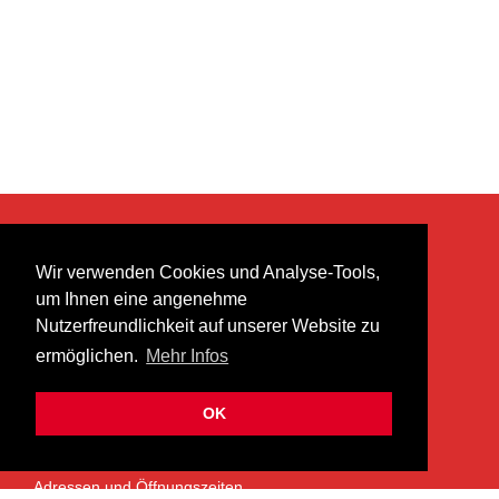
KONTAKT
Wir verwenden Cookies und Analyse-Tools,
heer musik ag
um Ihnen eine angenehme
Lättenstrasse 35
Nutzerfreundlichkeit auf unserer Website zu
8952 Schlieren
ermöglichen.
Mehr Infos
info@heermusic.com
Kontaktformular
OK
ÜBER UNS
Adressen und Öffnungszeiten