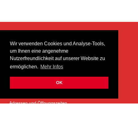
KONTAKT
Wir verwenden Cookies und Analyse-Tools,
heer musik ag
um Ihnen eine angenehme
Lättenstrasse 35
Nutzerfreundlichkeit auf unserer Website zu
8952 Schlieren
ermöglichen.
Mehr Infos
info@heermusic.com
Kontaktformular
OK
ÜBER UNS
Adressen und Öffnungszeiten
Das Heer Musik Team
Impressum
Kontoverbindung