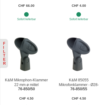
Haltearm
CHF 66.00
CHF 4.00
Sofort lieferbar
Sofort lieferbar
F
I
L
T
E
R
K&M Mikrophon-Klammer
K&M 85055
22 mm ø mittel
Mikrofonklammer - Ø28-
76-850/50
76-850/55
34mm (SM58)
CHF 4.50
CHF 4.50