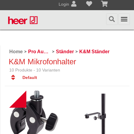
Login
Togg
navi
Home
Pro Audio, Mics, Stands
Ständer
K&M Ständer
>
>
>
K&M Mikrofonhalter
10 Produkte - 10 Varianten
Default
Default
Datum
NEW
Datum
Name
Name
Preis