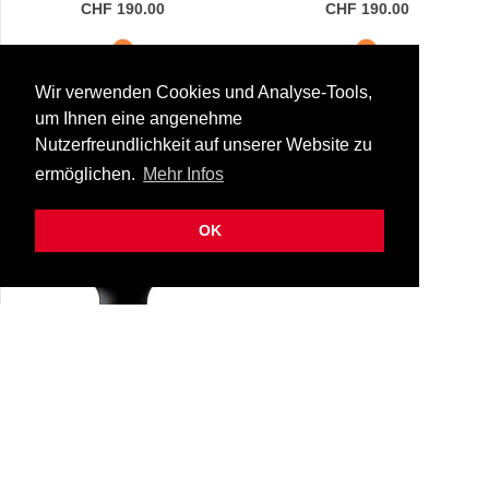
CHF 190.00
CHF 190.00
Liefertermin folgt
Liefertermin folgt
Wir verwenden Cookies und Analyse-Tools,
um Ihnen eine angenehme
Nutzerfreundlichkeit auf unserer Website zu
ermöglichen.
Mehr Infos
OK
Yana. Ebo. Tenorsax-Mst.
Nr. 9
35-y/ebo/t+9
CHF 190.00