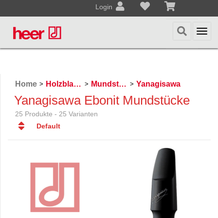
Login
Togg
navi
Home
Holzblasinstrumente
Mundstücke
Yanagisawa
>
>
>
Yanagisawa Ebonit Mundstücke
25 Produkte - 25 Varianten
Default
Default
Datum
Datum
Name
Name
Preis