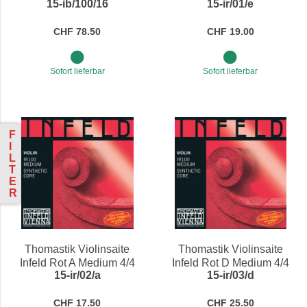
15-ib/100/16
15-ir/01/e
Blau Medium 4/4
CHF 78.50
CHF 19.00
Sofort lieferbar
Sofort lieferbar
F
I
L
T
E
R
Thomastik Violinsaite
Thomastik Violinsaite
Infeld Rot A Medium 4/4
Infeld Rot D Medium 4/4
15-ir/02/a
15-ir/03/d
CHF 17.50
CHF 25.50