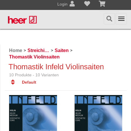
Login
Togg
navi
Home
Streichinstrumente
Saiten
>
>
>
Thomastik Violinsaiten
Thomastik Infeld Violinsaiten
10 Produkte - 10 Varianten
Default
Default
Datum
Datum
Name
Name