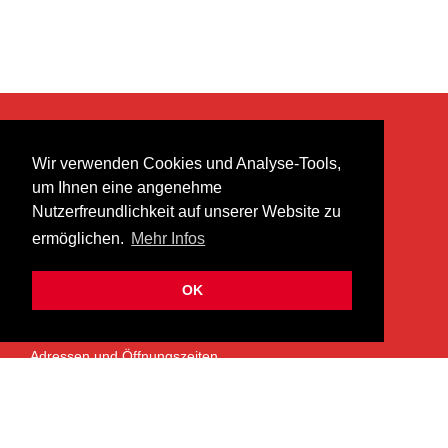
KONTAKT
Wir verwenden Cookies und Analyse-Tools,
heer musik ag
um Ihnen eine angenehme
Lättenstrasse 35
Nutzerfreundlichkeit auf unserer Website zu
8952 Schlieren
ermöglichen.
Mehr Infos
info@heermusic.com
Kontaktformular
OK
ÜBER UNS
Adressen und Öffnungszeiten
Das Heer Musik Team
Impressum