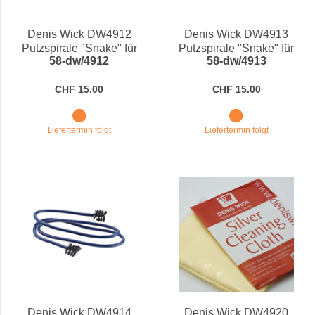
Preis
Denis Wick DW4912
Denis Wick DW4913
Putzspirale "Snake" für
Putzspirale "Snake" für
58-dw/4912
58-dw/4913
Posaune
Waldhorn
CHF 15.00
CHF 15.00
Liefertermin folgt
Liefertermin folgt
Denis Wick DW4914
Denis Wick DW4920