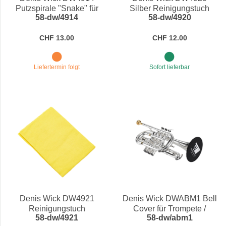
Putzspirale "Snake" für
Silber Reinigungstuch
58-dw/4914
58-dw/4920
Trompeten
CHF 13.00
CHF 12.00
Liefertermin folgt
Sofort lieferbar
Denis Wick DW4921
Denis Wick DWABM1 Bell
Reinigungstuch
Cover für Trompete /
58-dw/4921
58-dw/abm1
Cornet