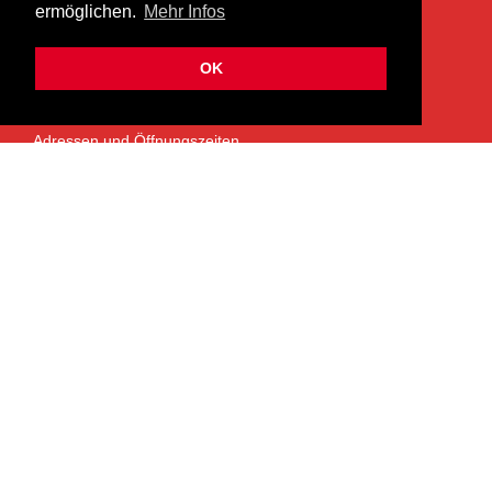
ermöglichen.
Mehr Infos
info@heermusic.com
Kontaktformular
OK
ÜBER UNS
Adressen und Öffnungszeiten
Das Heer Musik Team
Impressum
Kontoverbindung
Jobs
Rechtliches und Datenschutz
SERVICES
Garantie- und Reparaturservice
NEWSLETTER