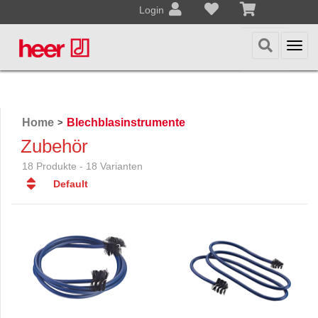
Login
Togg
navi
Home
Blechblasinstrumente
>
Zubehör
18 Produkte - 18 Varianten
Default
Default
Datum
Datum
Name
Name
Preis