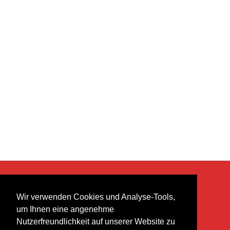
KONTAKT
Wir verwenden Cookies und Analyse-Tools,
heer musik ag
um Ihnen eine angenehme
Lättenstrasse 35
Nutzerfreundlichkeit auf unserer Website zu
8952 Schlieren