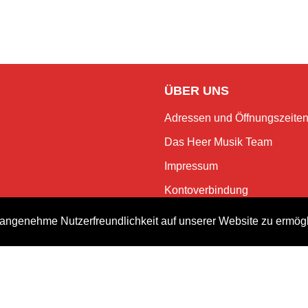
ÜBER UNS
Adressen und Öffnungszeite
Das Heer Musik Team
Impressum
Kontoverbindung
Jobs
angenehme Nutzerfreundlichkeit auf unserer Website zu ermög
Rechtliches und Datenschutz
NEWSLETTER
Bleiben Sie mit dem monatlic
Events.