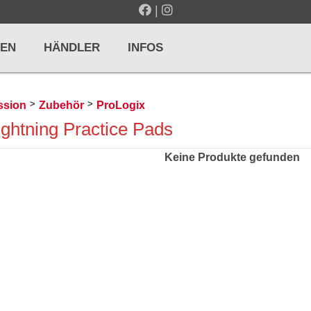
|
EN
HÄNDLER
INFOS
>
>
ssion
Zubehör
ProLogix
ightning Practice Pads
LTE / METRONOME
GITARREN / ZUPFINSTRUMENTE
r und Pulte
Klassikgitarren
Keine Produkte gefunden
nd Taktelle
Westerngitarren
n und Stimmgeräte
E-Gitarren
... mehr
& PERCUSSION
HOLZBLASINSTRUMENTE