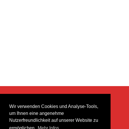
KONTAKT
Wir verwenden Cookies und Analyse-Tools,
heer musik ag
um Ihnen eine angenehme
Lättenstrasse 35
Nutzerfreundlichkeit auf unserer Website zu
8952 Schlieren
ermöglichen.
Mehr Infos