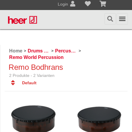
Login
Togg
navi
Home
Drums & Percussion
Percussion
>
>
>
Remo World Percussion
Remo Bodhrans
2 Produkte - 2 Varianten
Default
Default
Datum
Datum
Name
Name