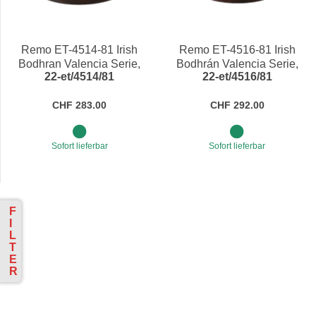
Preis
Preis
Remo ET-4514-81 Irish
Remo ET-4516-81 Irish
Bodhran Valencia Serie,
Bodhrán Valencia Serie,
22-et/4514/81
22-et/4516/81
14" Antique Brown
16" Antique Brown
CHF 283.00
CHF 292.00
Sofort lieferbar
Sofort lieferbar
F
I
L
T
E
R