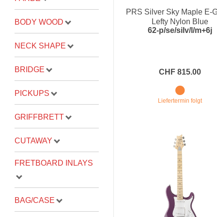
PRS Silver Sky Maple E-G
Proel Pro Audio
Schlagzeug
Lefty Nylon Blue
BODY WOOD
62-p/se/silv/l/m+6j
Samson Pro Audio
Snaredrum
NECK SHAPE
Ständer
Roto Toms
... mehr
... mehr
BRIDGE
CHF 815.00
STREICHINSTRUMENTE
PICKUPS
Liefertermin folgt
Violinen
GRIFFBRETT
Violen, Gamben
CUTAWAY
Celli
... mehr
FRETBOARD INLAYS
BAG/CASE