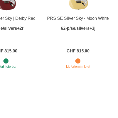
er Sky | Derby Red
PRS SE Silver Sky - Moon White
se/silvers+2r
62-p/se/silvers+3j
F 815.00
CHF 815.00
ort lieferbar
Liefertermin folgt