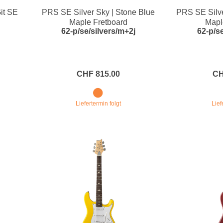
it SE
PRS SE Silver Sky | Stone Blue
PRS SE Silve
e
Blockflöten
Maple Fretboard
Mapl
62-p/se/silvers/m+2j
62-p/s
s
Piccoloflöte
Querflöten
... mehr
CHF 815.00
CH
Liefertermin folgt
Lief