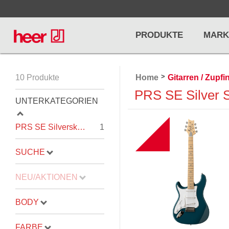
PRODUKTE
MARK
>
10 Produkte
Home
Gitarren / Zupf
Infos
LICHT / EFFEKTE
PRS SE Silver 
NOTENPU
UNTERKATEGORIEN
Licht
Notenstände
B
Preisliste
PRS SE Silversky "Lefty"
1
Effekte
Metronome u
Controller/DMX
Stimmgabel
SUCHE
... mehr
... mehr
NEU/AKTIONEN
BODY
PRO AUDIO, MICS, STANDS
DRUMS 
FARBE