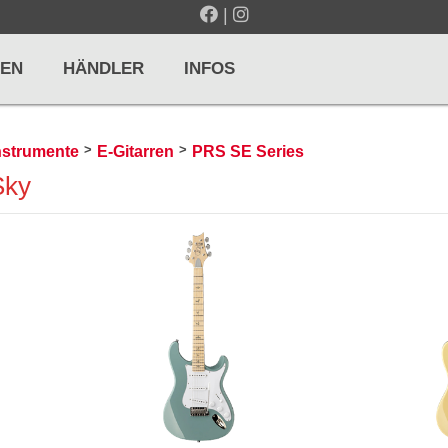
|
EN
HÄNDLER
INFOS
>
>
instrumente
E-Gitarren
PRS SE Series
Sky
LTE / METRONOME
GITARREN / ZUPFINSTRUMENTE
r und Pulte
Klassikgitarren
nd Taktelle
Westerngitarren
n und Stimmgeräte
E-Gitarren
... mehr
& PERCUSSION
HOLZBLASINSTRUMENTE