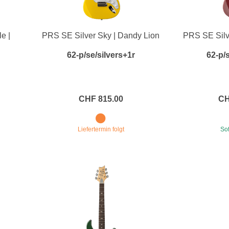
e |
PRS SE Silver Sky | Dandy Lion
PRS SE Silv
62-p/se/silvers+1r
62-p/
CHF 815.00
CH
Liefertermin folgt
Sof