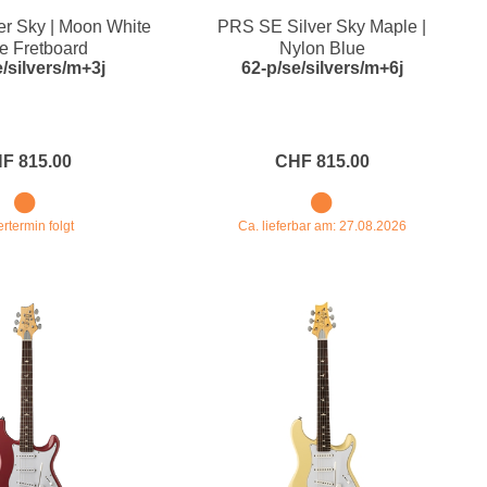
r Sky | Moon White
PRS SE Silver Sky Maple |
Blechblasinstrumente Premium
e Fretboard
Nylon Blue
e/silvers/m+3j
62-p/se/silvers/m+6j
Blechblasinstrumente
Mundstücke
... mehr
F 815.00
CHF 815.00
ertermin folgt
Ca. lieferbar am: 27.08.2026