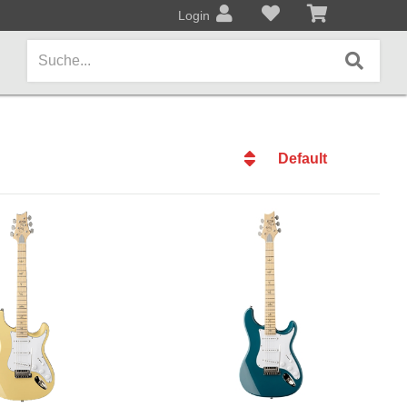
Login
Default
AMPS / EFFEKTPEDALE
Default
Amps/Cabinets
Datum
Effekt- und Bodenpedale
Datum
Name
Covers und Softcases
Name
Preis
KEYBOARDS / PIANO
Preis
Keyboards / Pianos
BLECHBLASINSTRUMENTE