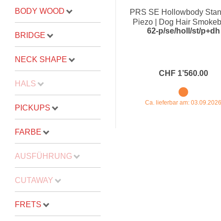
BODY WOOD
PRS SE Hollowbody Stan
Proel Pro Audio
Schlagzeug
Piezo | Dog Hair Smokeb
62-p/se/holl/st/p+dh
Samson Pro Audio
Snaredrum
BRIDGE
Ständer
Roto Toms
NECK SHAPE
... mehr
... mehr
CHF 1’560.00
HALS
STREICHINSTRUMENTE
Ca. lieferbar am: 03.09.202
PICKUPS
Violinen
FARBE
Violen, Gamben
Celli
AUSFÜHRUNG
... mehr
CUTAWAY
FRETS