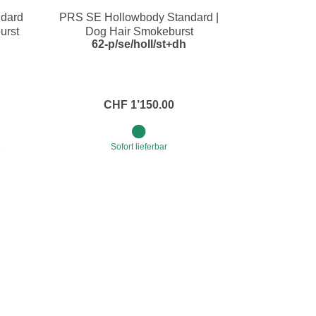
dard
PRS SE Hollowbody Standard |
e
Blockflöten
urst
Dog Hair Smokeburst
62-p/se/holl/st+dh
s
Piccoloflöte
Querflöten
... mehr
CHF 1’150.00
6
Sofort lieferbar