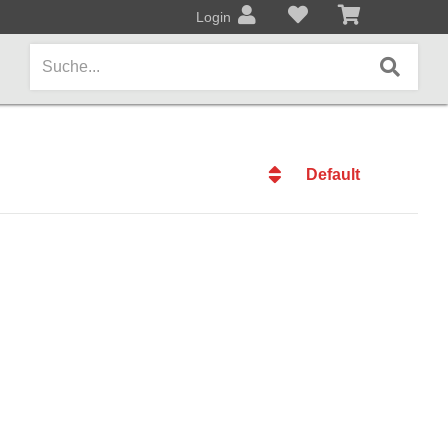
Login
Default
AMPS / EFFEKTPEDALE
Default
Amps/Cabinets
Datum
Effekt- und Bodenpedale
Datum
Name
Covers und Softcases
Name
Preis
KEYBOARDS / PIANO
Preis
Keyboards / Pianos
BLECHBLASINSTRUMENTE