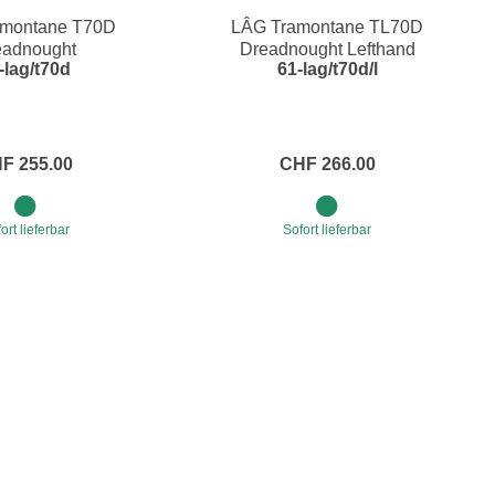
amontane T70D
LÂG Tramontane TL70D
Blechblasinstrumente Premium
eadnought
Dreadnought Lefthand
-lag/t70d
61-lag/t70d/l
Blechblasinstrumente
Mundstücke
... mehr
F 255.00
CHF 266.00
ort lieferbar
Sofort lieferbar