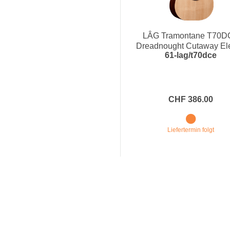
LÂG Tramontane T70D
Dreadnought Cutaway Ele
61-lag/t70dce
CHF 386.00
Liefertermin folgt