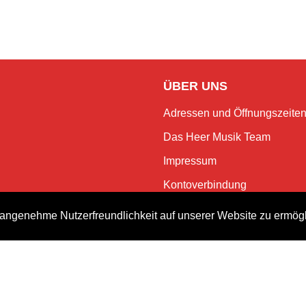
ÜBER UNS
Adressen und Öffnungszeite
Das Heer Musik Team
Impressum
Kontoverbindung
Jobs
angenehme Nutzerfreundlichkeit auf unserer Website zu ermög
Rechtliches und Datenschutz
NEWSLETTER
Bleiben Sie mit dem monatlic
Events.