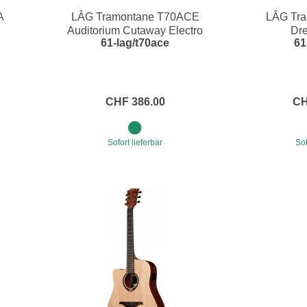
A
LÂG Tramontane T70ACE
LÂG Tr
e
Blockflöten
Auditorium Cutaway Electro
Dr
61-lag/t70ace
61
s
Piccoloflöte
Querflöten
... mehr
CHF 386.00
CH
Sofort lieferbar
Sof