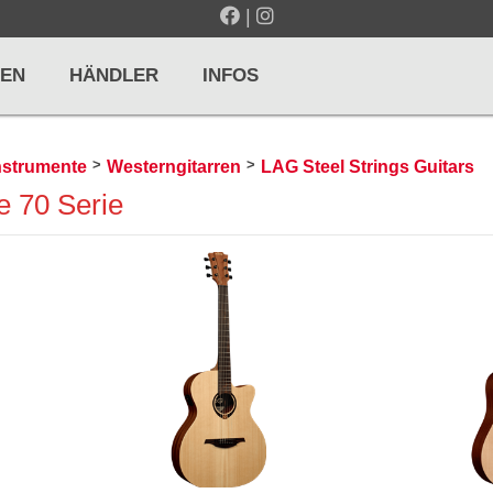
|
EN
HÄNDLER
INFOS
>
>
instrumente
Westerngitarren
LAG Steel Strings Guitars
 70 Serie
LTE / METRONOME
GITARREN / ZUPFINSTRUMENTE
r und Pulte
Klassikgitarren
nd Taktelle
Westerngitarren
n und Stimmgeräte
E-Gitarren
... mehr
& PERCUSSION
HOLZBLASINSTRUMENTE