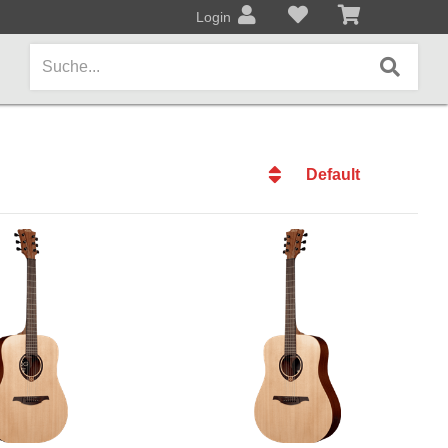
Login
Default
AMPS / EFFEKTPEDALE
Default
Amps/Cabinets
Datum
Effekt- und Bodenpedale
Datum
Name
Covers und Softcases
Name
Preis
KEYBOARDS / PIANO
Preis
Keyboards / Pianos
BLECHBLASINSTRUMENTE