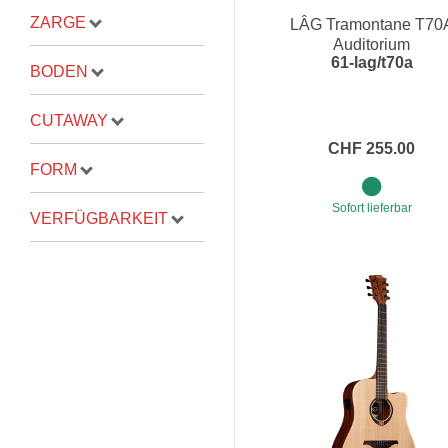
ZARGE
LÂG Tramontane T70
Proel Pro Audio
Schlagzeug
Auditorium
61-lag/t70a
Samson Pro Audio
Snaredrum
BODEN
Ständer
Roto Toms
CUTAWAY
... mehr
... mehr
CHF 255.00
FORM
STREICHINSTRUMENTE
Sofort lieferbar
VERFÜGBARKEIT
Violinen
Violen, Gamben
Celli
... mehr