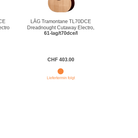
CE
LÂG Tramontane TL70DCE
ctro
Dreadnought Cutaway Electro,
61-lag/t70dce/l
Lefthand
CHF 403.00
Liefertermin folgt