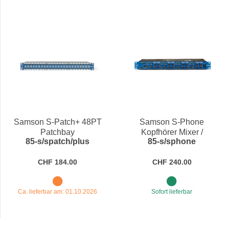
Samson S-Patch+ 48PT
Samson S-Phone
Patchbay
Kopfhörer Mixer /
85-s/spatch/plus
85-s/sphone
Verstärker
CHF 184.00
CHF 240.00
Ca. lieferbar am: 01.10.2026
Sofort lieferbar