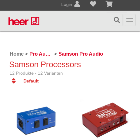
Login
Togg
navi
Home
Pro Audio, Mics, Stands
Samson Pro Audio
>
>
Samson Processors
12 Produkte - 12 Varianten
Default
Default
Datum
Datum
Name
Name
Preis