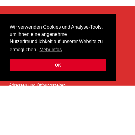
KONTAKT
Wir verwenden Cookies und Analyse-Tools,
heer musik ag
um Ihnen eine angenehme
Lättenstrasse 35
Nutzerfreundlichkeit auf unserer Website zu
8952 Schlieren
ermöglichen.
Mehr Infos
info@heermusic.com
Kontaktformular
OK
ÜBER UNS
Adressen und Öffnungszeiten
Das Heer Musik Team
Impressum
Kontoverbindung
Jobs