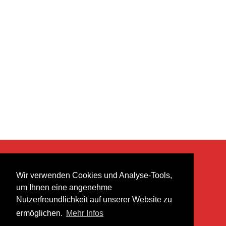
KONTAKT
Wir verwenden Cookies und Analyse-Tools,
heer musik ag
um Ihnen eine angenehme
Lättenstrasse 35
Nutzerfreundlichkeit auf unserer Website zu
8952 Schlieren
ermöglichen.
Mehr Infos
info@heermusic.com