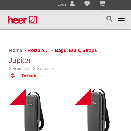
Login
Togg
navi
Home
Holzblasinstrumente
Bags, Etuis, Straps
>
>
Jupiter
2 Produkte - 2 Varianten
Default
Default
Datum
B
B
Datum
Name
Name
Preis