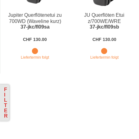
Preis
Jupiter Querflötenetui zu
JU Querflöten Etui
700WD (Waveline kurz)
z/700WE/WRE
37-jkc/fl09sa
37-jkc/fl09sb
CHF 130.00
CHF 130.00
Liefertermin folgt
Liefertermin folgt
F
I
L
T
E
R