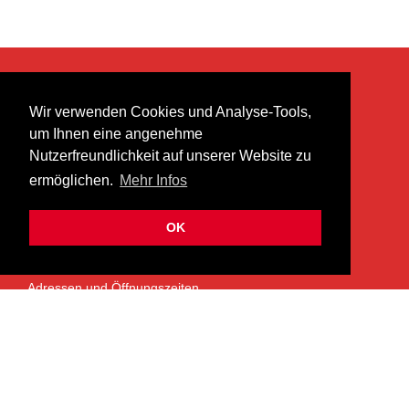
KONTAKT
Wir verwenden Cookies und Analyse-Tools,
heer musik ag
um Ihnen eine angenehme
Lättenstrasse 35
Nutzerfreundlichkeit auf unserer Website zu
8952 Schlieren
ermöglichen.
Mehr Infos
info@heermusic.com
Kontaktformular
OK
ÜBER UNS
Adressen und Öffnungszeiten
Das Heer Musik Team
Impressum
Kontoverbindung