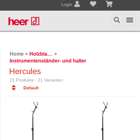
Login
Togg
navi
Home
Holzblasinstrumente
>
>
Instrumentenständer- und halter
Hercules
21 Produkte - 21 Varianten
Default
Default
Datum
Datum
Name
Name