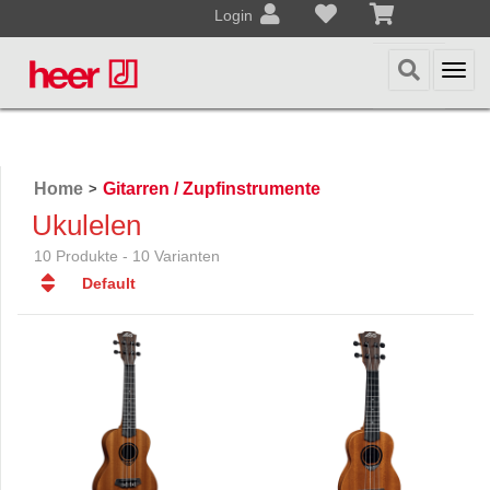
Login
Togg
navi
Home
Gitarren / Zupfinstrumente
>
Ukulelen
10 Produkte - 10 Varianten
Default
Default
Datum
Datum
Name
Name
Preis