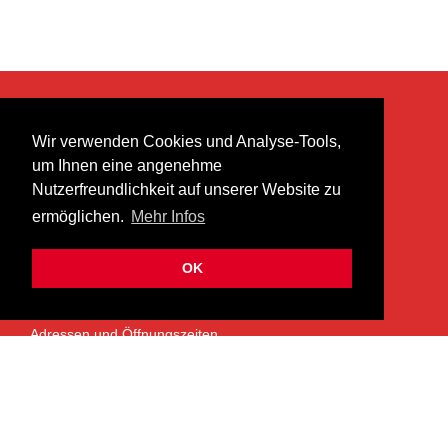
KONTAKT
Wir verwenden Cookies und Analyse-Tools,
heer musik ag
um Ihnen eine angenehme
Lättenstrasse 35
Nutzerfreundlichkeit auf unserer Website zu
8952 Schlieren
ermöglichen.
Mehr Infos
info@heermusic.com
Kontaktformular
OK
ÜBER UNS
Adressen und Öffnungszeiten
Das Heer Musik Team
Impressum
Kontoverbindung