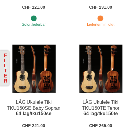
CHF 121.00
CHF 231.00
Sofort lieferbar
Liefertermin folgt
F
I
L
T
E
R
LÂG Ukulele Tiki
LÂG Ukulele Tiki
TKU150SE Baby Sopran
TKU150TE Tenor
64-lag/tku150se
64-lag/tku150te
CHF 221.00
CHF 265.00