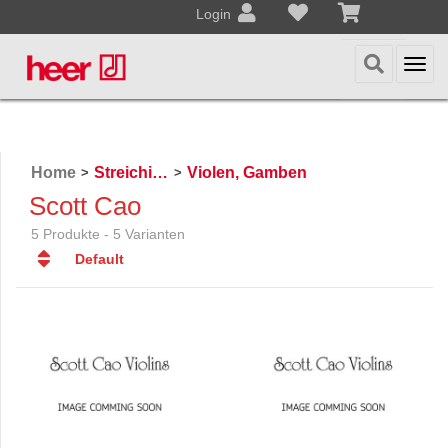
Login
Togg
navi
Home
Streichinstrumente
Violen, Gamben
>
>
Scott Cao
5 Produkte - 5 Varianten
Default
Default
Datum
Datum
Name
Name
Preis