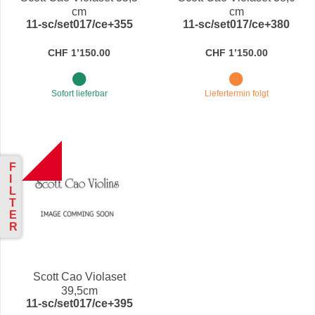
cm
cm
11-sc/set017/ce+355
11-sc/set017/ce+380
CHF 1’150.00
CHF 1’150.00
Sofort lieferbar
Liefertermin folgt
B
F
I
L
T
E
R
Scott Cao Violaset
39,5cm
11-sc/set017/ce+395