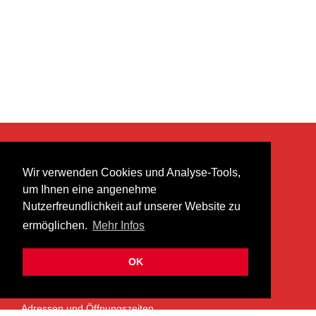
KONTAKT
Wir verwenden Cookies und Analyse-Tools,
heer musik ag
um Ihnen eine angenehme
Lättenstrasse 35
Nutzerfreundlichkeit auf unserer Website zu
8952 Schlieren
ermöglichen.
Mehr Infos
info@heermusic.com
Kontaktformular
OK
ÜBER UNS
Adressen und Öffnungszeiten