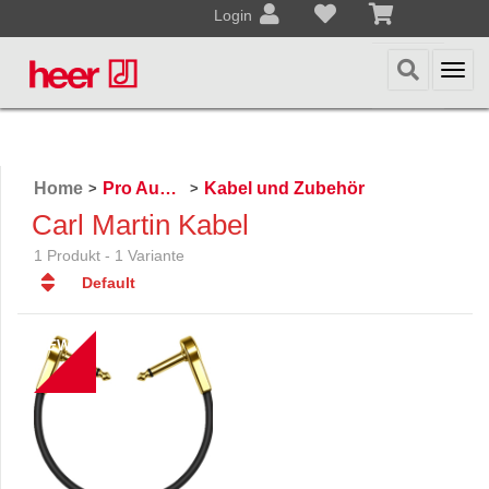
Login
Togg
navi
Home
Pro Audio, Mics, Stands
Kabel und Zubehör
>
>
Carl Martin Kabel
1 Produkt - 1 Variante
Default
Default
Datum
NEW
Datum
Name
Name
Preis