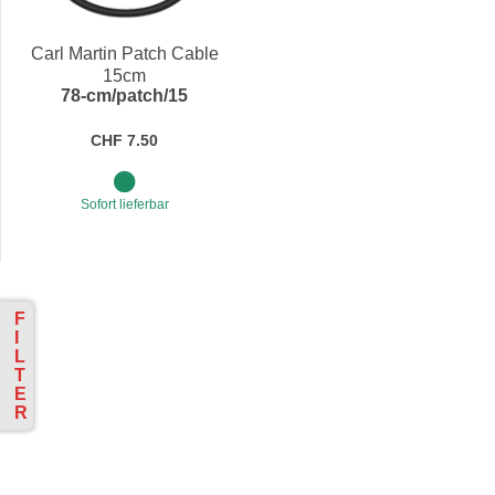
Preis
Carl Martin Patch Cable
15cm
78-cm/patch/15
CHF 7.50
Sofort lieferbar
F
I
L
T
E
R