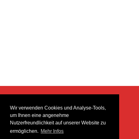
KONTAKT
Wir verwenden Cookies und Analyse-Tools,
heer musik ag
um Ihnen eine angenehme
Lättenstrasse 35
Nutzerfreundlichkeit auf unserer Website zu
8952 Schlieren
ermöglichen.
Mehr Infos
info@heermusic.com