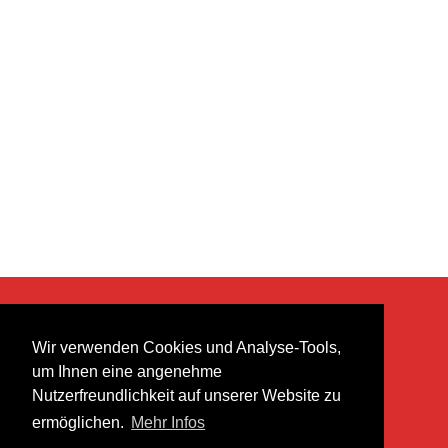
KONTAKT
Wir verwenden Cookies und Analyse-Tools,
heer musik ag
um Ihnen eine angenehme
Lättenstrasse 35
Nutzerfreundlichkeit auf unserer Website zu
8952 Schlieren
ermöglichen.
Mehr Infos
info@heermusic.com