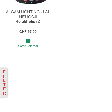
Preis
ALGAM LIGHTING - LAL
HELIOS-II
40-al/helios2
CHF 97.00
Sofort lieferbar
F
I
L
T
E
R