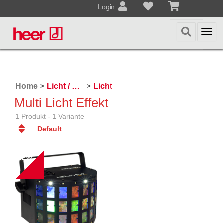
Login
Togg
navi
Home
Licht / Effekte
Licht
>
>
Multi Licht Effekt
1 Produkt - 1 Variante
Default
Default
Datum
NEW
Datum
Name
Name
Preis