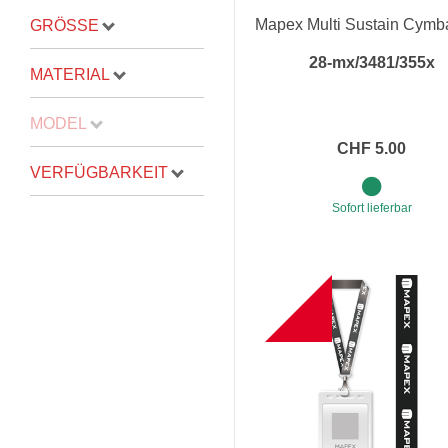
Mapex Multi Sustain Cymba
GRÖSSE
Proel Pro Audio
Schlagzeug
28-mx/3481/355x
Samson Pro Audio
Snaredrum
MATERIAL
Ständer
Roto Toms
MODEL
... mehr
... mehr
CHF 5.00
VERFÜGBARKEIT
STREICHINSTRUMENTE
Sofort lieferbar
Violinen
Violen, Gamben
NEW
Celli
... mehr