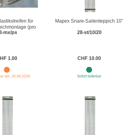
stikstreifen für
Mapex Snare-Saitenteppich 10"
pichmontage (pro
8-mx/ps
28-st/10/20
Stück)
HF 1.00
CHF 10.00
rbar am: 20.08.2026
Sofort lieferbar