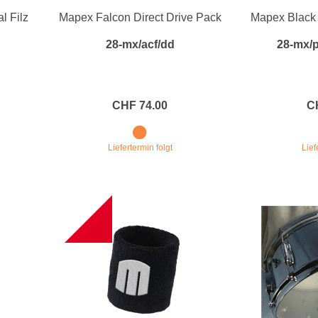
l Filz
Mapex Falcon Direct Drive Pack
Mapex Black
e
Blockflöten
28-mx/acf/dd
28-mx/
s
Piccoloflöte
Querflöten
... mehr
CHF 74.00
C
Liefertermin folgt
Lief
NEW