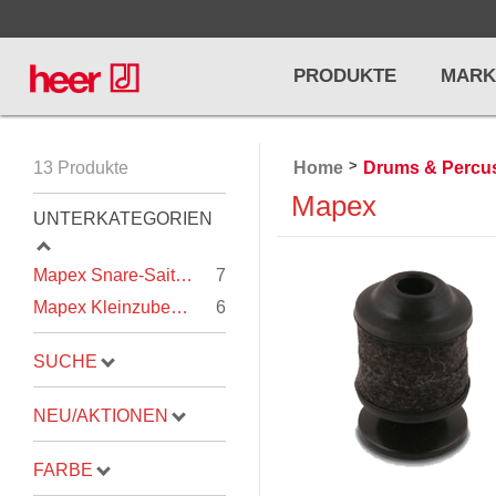
PRODUKTE
MARK
>
13 Produkte
Home
Drums & Percu
Infos
LICHT / EFFEKTE
Mapex
NOTENPU
UNTERKATEGORIEN
Licht
Notenstände
Preisliste
Mapex Snare-Saitenteppiche
7
Effekte
Metronome u
Mapex Kleinzubehör
6
Controller/DMX
Stimmgabel
... mehr
... mehr
SUCHE
NEU/AKTIONEN
FARBE
PRO AUDIO, MICS, STANDS
DRUMS 