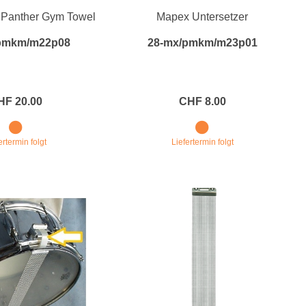
 Panther Gym Towel
Mapex Untersetzer
Blechblasinstrumente Premium
pmkm/m22p08
28-mx/pmkm/m23p01
Blechblasinstrumente
Mundstücke
... mehr
HF 20.00
CHF 8.00
ertermin folgt
Liefertermin folgt