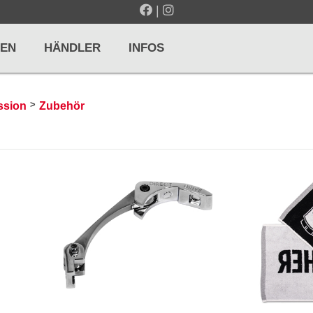
|
EN
HÄNDLER
INFOS
>
ssion
Zubehör
LTE / METRONOME
GITARREN / ZUPFINSTRUMENTE
r und Pulte
Klassikgitarren
nd Taktelle
Westerngitarren
n und Stimmgeräte
E-Gitarren
... mehr
& PERCUSSION
HOLZBLASINSTRUMENTE