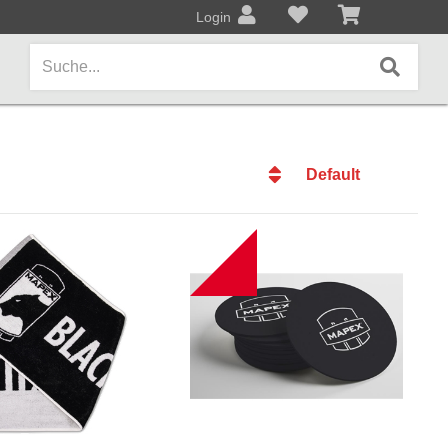
Login
Default
AMPS / EFFEKTPEDALE
Default
Amps/Cabinets
Datum
NEW
Effekt- und Bodenpedale
Datum
Name
Covers und Softcases
Name
Preis
KEYBOARDS / PIANO
Preis
Keyboards / Pianos
BLECHBLASINSTRUMENTE