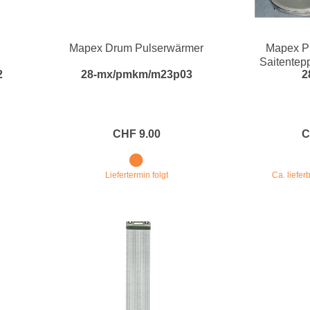
d
Mapex Drum Pulserwärmer
Mapex Pla
Saitentep
2
28-mx/pmkm/m23p03
2
CHF 9.00
C
Liefertermin folgt
Ca. liefe