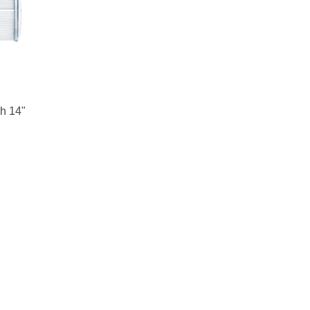
h 14"