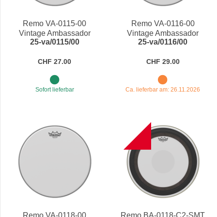
Preis
Remo VA-0115-00
Remo VA-0116-00
Vintage Ambassador
Vintage Ambassador
25-va/0115/00
25-va/0116/00
Coated, 15" Schlagfell
Coated, 16" Schlagfell
CHF 27.00
CHF 29.00
Sofort lieferbar
Ca. lieferbar am: 26.11.2026
NEW
Remo VA-0118-00
Remo BA-0118-C2-SMT