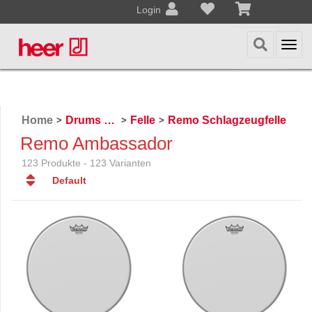
Login
Togg
navi
Home
Drums & Percussion
Felle
Remo Schlagzeugfelle
>
>
>
Remo Ambassador
123 Produkte - 123 Varianten
Default
Default
Datum
Datum
Name
Name
Preis