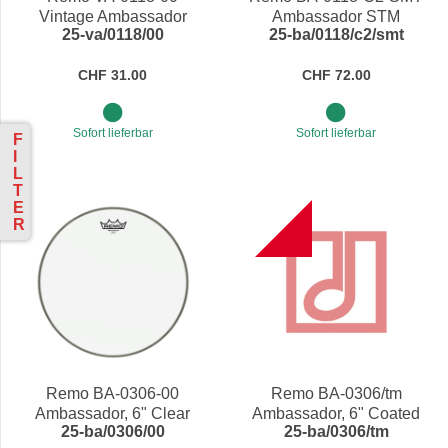
Vintage Ambassador
Ambassador STM
25-va/0118/00
25-ba/0118/c2/smt
Coated, 18" Schlagfell
Coated, 18" Schlagfell
CHF 31.00
CHF 72.00
Sofort lieferbar
Sofort lieferbar
F
I
L
T
E
B
R
Remo BA-0306-00
Remo BA-0306/tm
Ambassador, 6" Clear
Ambassador, 6" Coated
25-ba/0306/00
25-ba/0306/tm