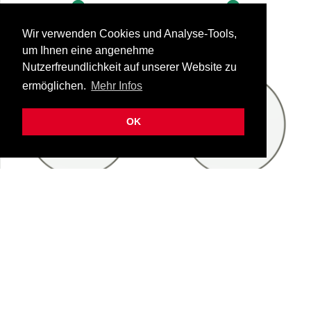
Sofort lieferbar
Sofort lieferbar
Wir verwenden Cookies und Analyse-Tools,
um Ihnen eine angenehme
Nutzerfreundlichkeit auf unserer Website zu
ermöglichen.
Mehr Infos
OK
Remo BA-0312-00
Remo BA-0313-00
Ambassador, 12" Clear
Ambassador, 13" Clear
25-ba/0312/00
25-ba/0313/00
CHF 22.00
CHF 22.00
Sofort lieferbar
Sofort lieferbar