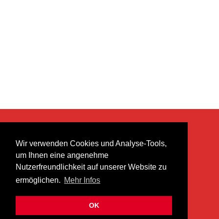
KONTAKT
Wir verwenden Cookies und Analyse-Tools,
heer musik ag
um Ihnen eine angenehme
Lättenstrasse 35
Nutzerfreundlichkeit auf unserer Website zu
8952 Schlieren
ermöglichen.
Mehr Infos
info@heermusic.com
Kontaktformular
OK
ÜBER UNS