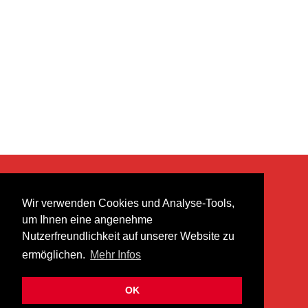
KONTAKT
Wir verwenden Cookies und Analyse-Tools,
heer musik ag
um Ihnen eine angenehme
Lättenstrasse 35
Nutzerfreundlichkeit auf unserer Website zu
8952 Schlieren
ermöglichen.
Mehr Infos
info@heermusic.com
Kontaktformular
OK