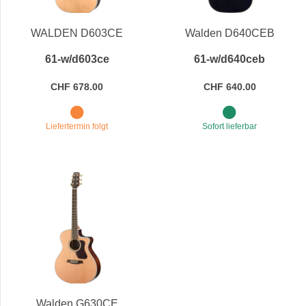
Preis
WALDEN D603CE
Walden D640CEB
61-w/d603ce
61-w/d640ceb
CHF 678.00
CHF 640.00
Liefertermin folgt
Sofort lieferbar
Walden G630CE