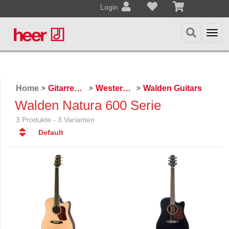
Login
Togg
navi
Home
Gitarren / Zupfinstrumente
Westerngitarren
Walden Guitars
>
>
>
Walden Natura 600 Serie
3 Produkte - 3 Varianten
Default
Default
Datum
Datum
Name
Name
Preis