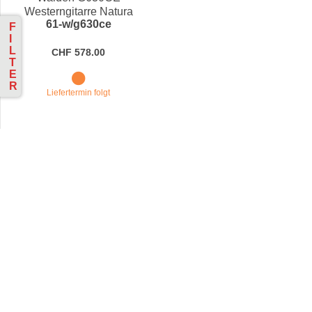
Westerngitarre Natura
61-w/g630ce
Zeder/Palisander
F
I
L
CHF 578.00
T
E
R
Liefertermin folgt