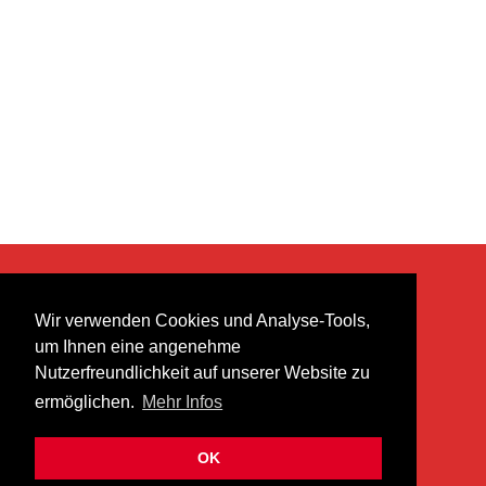
KONTAKT
Wir verwenden Cookies und Analyse-Tools,
heer musik ag
um Ihnen eine angenehme
Lättenstrasse 35
Nutzerfreundlichkeit auf unserer Website zu
8952 Schlieren
ermöglichen.
Mehr Infos
info@heermusic.com
Kontaktformular
OK