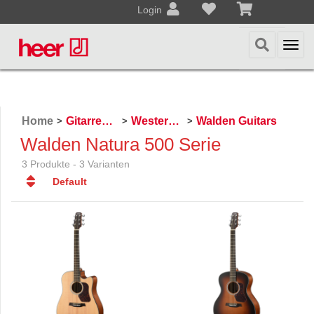
Login
Togg
navi
Home
Gitarren / Zupfinstrumente
Westerngitarren
Walden Guitars
>
>
>
Walden Natura 500 Serie
3 Produkte - 3 Varianten
Default
Default
Datum
Datum
Name
Name
Preis