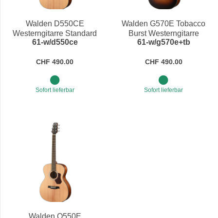
Preis
Walden D550CE
Walden G570E Tobacco
Westerngitarre Standard
Burst Westerngitarre
61-w/d550ce
61-w/g570e+tb
Fichte/Mahagoni
Natura Zeder/Mahagoni
CHF 490.00
CHF 490.00
Sofort lieferbar
Sofort lieferbar
Walden O550E