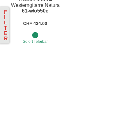
Westerngitarre Natura
61-w/o550e
Fichte/Mahagoni
F
I
L
CHF 434.00
T
E
R
Sofort lieferbar