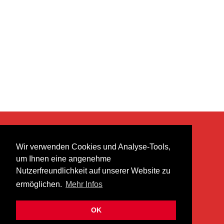
KONTAKT
Wir verwenden Cookies und Analyse-Tools,
heer musik ag
um Ihnen eine angenehme
Lättenstrasse 35
Nutzerfreundlichkeit auf unserer Website zu
8952 Schlieren
ermöglichen.
Mehr Infos
info@heermusic.com
Kontaktformular
OK
ÜBER UNS