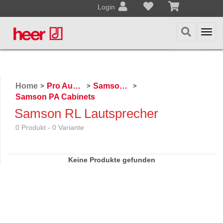
Login
Togg
navi
Home
Pro Audio, Mics, Stands
Samson Pro Audio
>
>
>
Samson PA Cabinets
Samson RL Lautsprecher
0 Produkt - 0 Variante
Keine Produkte gefunden