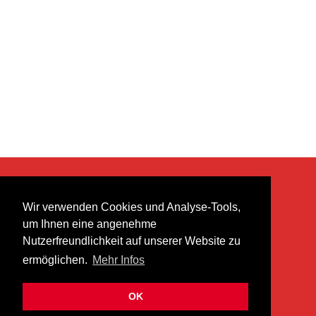
KONTAKT
Wir verwenden Cookies und Analyse-Tools,
heer musik ag
um Ihnen eine angenehme
Lättenstrasse 35
Nutzerfreundlichkeit auf unserer Website zu
8952 Schlieren
ermöglichen.
Mehr Infos
info@heermusic.com
Kontaktformular
OK
ÜBER UNS