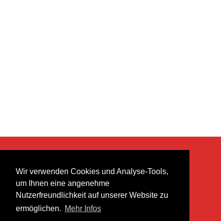
KONTAKT
Wir verwenden Cookies und Analyse-Tools,
heer musik ag
um Ihnen eine angenehme
Lättenstrasse 35
Nutzerfreundlichkeit auf unserer Website zu
8952 Schlieren
ermöglichen.
Mehr Infos
info@heermusic.com