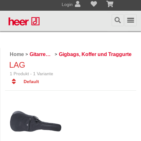
Login
Togg
navi
Home
Gitarren / Zupfinstrumente
Gigbags, Koffer und Traggurte
>
>
LAG
1 Produkt - 1 Variante
Default
Default
Datum
Datum
Name
Name
Preis