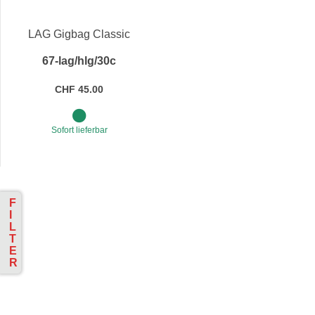
Preis
LAG Gigbag Classic
67-lag/hlg/30c
CHF 45.00
Sofort lieferbar
F
I
L
T
E
R