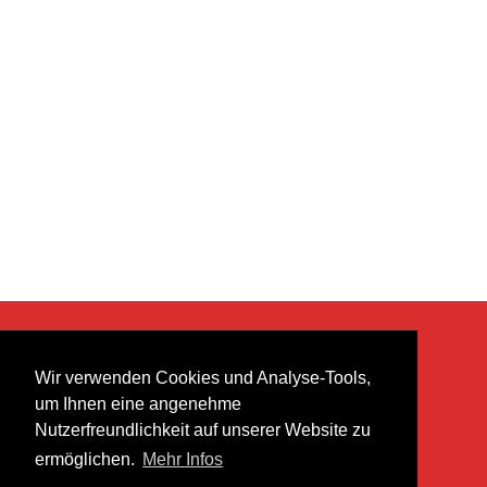
KONTAKT
Wir verwenden Cookies und Analyse-Tools,
heer musik ag
um Ihnen eine angenehme
Lättenstrasse 35
Nutzerfreundlichkeit auf unserer Website zu
8952 Schlieren
ermöglichen.
Mehr Infos
info@heermusic.com