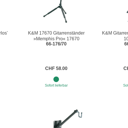
los'
K&M 17670 Gitarrenständer
K&M Gitarre
»Memphis Pro« 17670
1
66-176/70
6
CHF 58.00
C
Sofort lieferbar
Sof