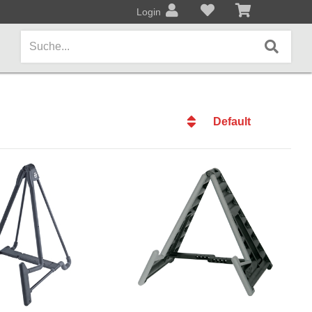
Login
Default
AMPS / EFFEKTPEDALE
Default
Amps/Cabinets
Datum
Effekt- und Bodenpedale
Datum
Name
Covers und Softcases
Name
Preis
KEYBOARDS / PIANO
Preis
Keyboards / Pianos
BLECHBLASINSTRUMENTE