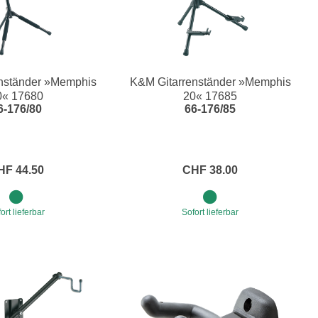
nständer »Memphis
K&M Gitarrenständer »Memphis
0« 17680
20« 17685
6-176/80
66-176/85
HF 44.50
CHF 38.00
ort lieferbar
Sofort lieferbar