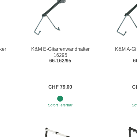
ker
K&M E-Gitarrenwandhalter
K&M A-Git
16295
66-162/95
6
CHF 79.00
C
Sofort lieferbar
Sof