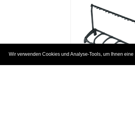
Wir verwenden Cookies und Analyse-Tools, um Ihnen eine 
K&M 5-fach Gitarrenstän
»Guardian 5« 17515 sch
66-175/15s
CHF 215.50
Sofort lieferbar