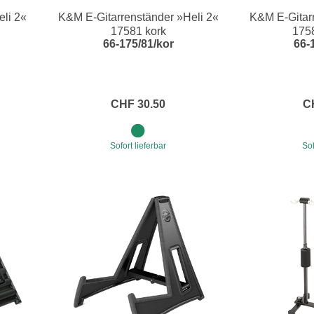
li 2«
K&M E-Gitarrenständer »Heli 2«
K&M E-Gitarr
e
Blockflöten
17581 kork
175
66-175/81/kor
66-
s
Piccoloflöte
Querflöten
... mehr
CHF 30.50
C
Sofort lieferbar
Sof