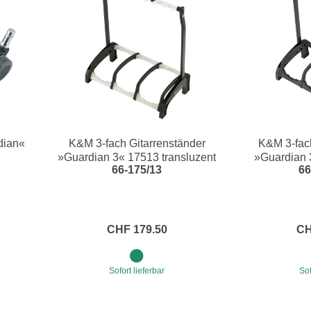
dian«
K&M 3-fach Gitarrenständer
K&M 3-fac
»Guardian 3« 17513 transluzent
»Guardian 
66-175/13
66
CHF 179.50
CH
Sofort lieferbar
Sof