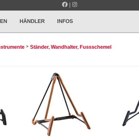
|
EN
HÄNDLER
INFOS
>
instrumente
Ständer, Wandhalter, Fussschemel
LTE / METRONOME
GITARREN / ZUPFINSTRUMENTE
r und Pulte
Klassikgitarren
nd Taktelle
Westerngitarren
n und Stimmgeräte
E-Gitarren
... mehr
& PERCUSSION
HOLZBLASINSTRUMENTE