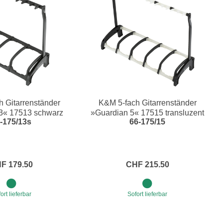
h Gitarrenständer
K&M 5-fach Gitarrenständer
3« 17513 schwarz
»Guardian 5« 17515 transluzent
-175/13s
66-175/15
F 179.50
CHF 215.50
ort lieferbar
Sofort lieferbar