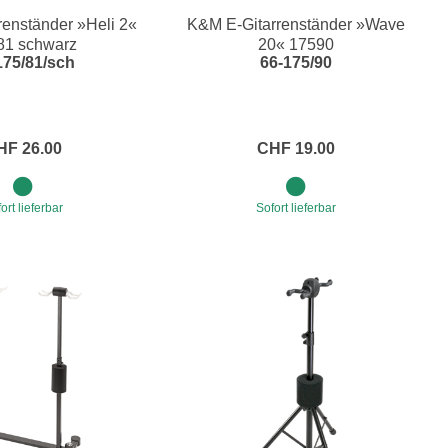
enständer »Heli 2«
K&M E-Gitarrenständer »Wave
Blechblasinstrumente Premium
81 schwarz
20« 17590
175/81/sch
66-175/90
Blechblasinstrumente
Mundstücke
... mehr
HF 26.00
CHF 19.00
ort lieferbar
Sofort lieferbar