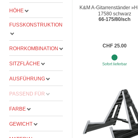
K&M A-Gitarrenständer »He
HÖHE
Proel Pro Audio
Schlagzeug
17580 schwarz
66-175/80/sch
Samson Pro Audio
Snaredrum
FUSSKONSTRUKTION
Ständer
Roto Toms
... mehr
... mehr
CHF 25.00
ROHRKOMBINATION
STREICHINSTRUMENTE
SITZFLÄCHE
Sofort lieferbar
Violinen
AUSFÜHRUNG
Violen, Gamben
Celli
PASSEND FÜR
... mehr
FARBE
GEWICHT