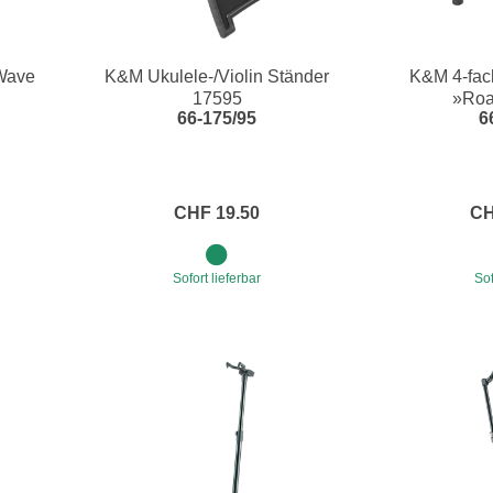
»Wave
K&M Ukulele-/Violin Ständer
K&M 4-fac
17595
»Roa
66-175/95
6
CHF 19.50
CH
Sofort lieferbar
Sof