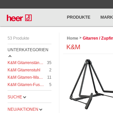
PRODUKTE
MARK
>
53 Produkte
Home
Gitarren / Zupf
Infos
LICHT / EFFEKTE
K&M
NOTENPU
UNTERKATEGORIEN
Licht
Notenstände
Preisliste
K&M Gitarrenständer
35
Effekte
Metronome u
K&M Gitarrenstuhl
2
Controller/DMX
Stimmgabel
K&M Gitarren-Wandhalter
11
... mehr
... mehr
K&M Gitarren-Fussschemel
5
SUCHE
NEU/AKTIONEN
PRO AUDIO, MICS, STANDS
DRUMS 