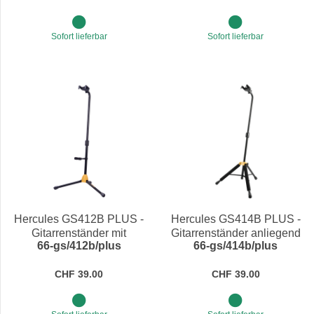
Sofort lieferbar
Sofort lieferbar
Hercules GS412B PLUS -
Hercules GS414B PLUS -
Gitarrenständer mit
Gitarrenständer anliegend
66-gs/412b/plus
66-gs/414b/plus
Stützlehne für
asymmetrische Gitarren
CHF 39.00
CHF 39.00