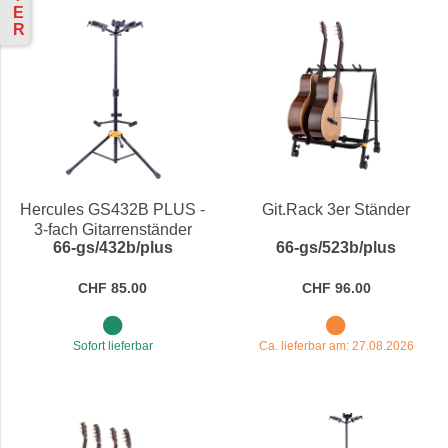
E
R
Hercules GS432B PLUS -
Git.Rack 3er Ständer
3-fach Gitarrenständer
66-gs/432b/plus
66-gs/523b/plus
CHF 85.00
CHF 96.00
Sofort lieferbar
Ca. lieferbar am: 27.08.2026