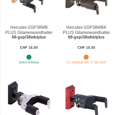
Hercules GSP38WB
Hercules GSP38WBK
PLUS Gitarrenwandhalter
PLUS Gitarrenwandhalter
66-gsp/38wb/plus
66-gsp/38wbk/plus
mit Holzplatte natural,
mit Holzplatte schwarz,
kurz
kurz
CHF 16.00
CHF 16.00
Sofort lieferbar
Ca. lieferbar am: 27.08.2026