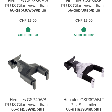
Hercules GSP38WBW
Hercules GSP39SB
PLUS Gitarrenwandhalter
PLUS Gitarrenwandhalter
66-gsp/38wbw/plus
66-gsp/39sb/plus
mit Holzplatte braun, kurz
für Profilwand, kurz
CHF 16.00
CHF 16.00
Sofort lieferbar
Sofort lieferbar
Hercules GSP40WB
Hercules GSP39WBLT
PLUS Gitarrenwandhalter
PLUS | Limited
66-gsp/39wb/plus
66-gsp/39wblt/plus
mit 3-Loch-Halterung, kurz