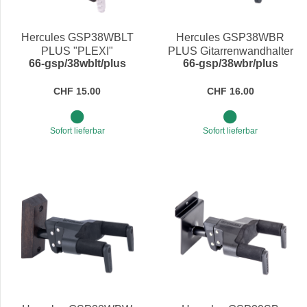
Hercules GSP38WBLT
Hercules GSP38WBR
PLUS "PLEXI"
PLUS Gitarrenwandhalter
66-gsp/38wblt/plus
66-gsp/38wbr/plus
Gitarrenwandhalter mit
mit Holzplatte rot, kurz
Holzplatte schwarz, kurz
CHF 15.00
CHF 16.00
Sofort lieferbar
Sofort lieferbar