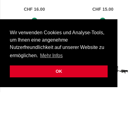
CHF 16.00
CHF 15.00
Sofort lieferbar
Sofort lieferbar
Wir verwenden Cookies und Analyse-Tools,
um Ihnen eine angenehme
Nutzerfreundlichkeit auf unserer Website zu
NEW
NEW
ermöglichen.
Mehr Infos
OK
Hercules GSP402SB 2-
Hercules GSP402SB 3-
Guitar Wall Rack
Guitar Wall Rack
66-gsp/402sb
66-gsp/403sb
CHF 53.00
CHF 91.00