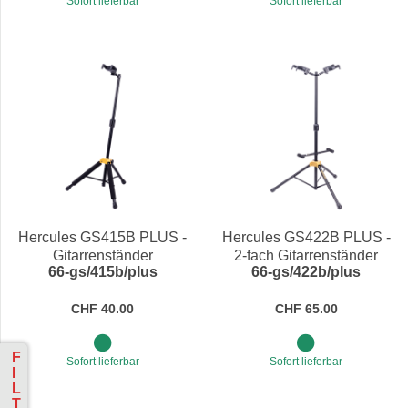
Sofort lieferbar
Sofort lieferbar
Hercules GS415B PLUS -
Hercules GS422B PLUS -
Gitarrenständer
2-fach Gitarrenständer
66-gs/415b/plus
66-gs/422b/plus
zusammenklappbar
CHF 40.00
CHF 65.00
F
Sofort lieferbar
Sofort lieferbar
I
L
T