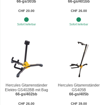
66-gs/303b
66-gs/401bb
Ukulele/Mandoline/Violine
GS303B
CHF 20.00
CHF 26.00
Sofort lieferbar
Sofort lieferbar
Hercules Gitarrenständer
Hercules Gitarrenständer
Elektro GS402BB mit Bag
GS405B
66-gs/402bb
66-gs/405b
CHF 26.00
CHF 39.00