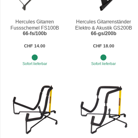
Preis
Preis
Hercules Gitarren
Hercules Gitarrenständer
Fussschemel FS100B
Elektro & Akustik GS200B
66-fs/100b
66-gs/200b
EZPack
CHF 14.00
CHF 18.00
Sofort lieferbar
Sofort lieferbar