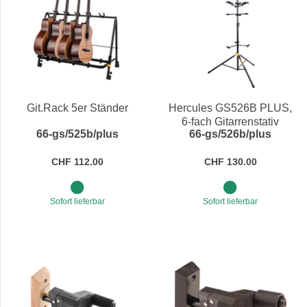
Git.Rack 5er Ständer
Hercules GS526B PLUS,
6-fach Gitarrenstativ
66-gs/525b/plus
66-gs/526b/plus
(Gitarrenbaum)
CHF 112.00
CHF 130.00
Sofort lieferbar
Sofort lieferbar