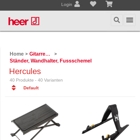
Login
Togg
navi
Home
Gitarren / Zupfinstrumente
>
>
Ständer, Wandhalter, Fussschemel
Hercules
40 Produkte - 40 Varianten
Default
Default
Datum
Datum
Name
Name