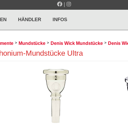
|
EN
HÄNDLER
INFOS
>
>
>
umente
Mundstücke
Denis Wick Mundstücke
Denis Wic
honium-Mundstücke Ultra
LTE / METRONOME
GITARREN / ZUPFINSTRUMENTE
r und Pulte
Klassikgitarren
nd Taktelle
Westerngitarren
n und Stimmgeräte
E-Gitarren
... mehr
& PERCUSSION
HOLZBLASINSTRUMENTE