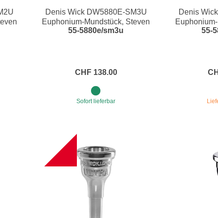
SM2U
Denis Wick DW5880E-SM3U
Denis Wi
e
Blockflöten
teven
Euphonium-Mundstück, Steven
Euphonium-
55-5880e/sm3u
55-
Mead Ultra
Mea
s
Piccoloflöte
Querflöten
... mehr
CHF 138.00
CH
Sofort lieferbar
Lief
NEW