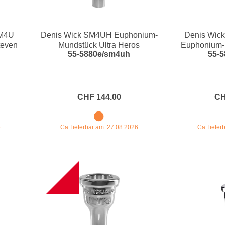
SM4U
Denis Wick SM4UH Euphonium-
Denis Wi
teven
Mundstück Ultra Heros
Euphonium-
55-5880e/sm4uh
55-
Mea
CHF 144.00
CH
6
Ca. lieferbar am: 27.08.2026
Ca. liefe
NEW