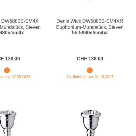
ck DW5880E-SM4X
Denis Wick DW5880E-SM4XR
Mundstück, Steven
Euphonium-Mundstück, Steven
5880e/sm4x
55-5880e/sm4xr
d Ultra-X
Mead Ultra-XR
F 138.00
CHF 138.00
rbar am: 27.08.2026
Ca. lieferbar am: 01.10.2026