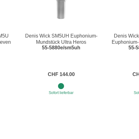
SM5U
Denis Wick SM5UH Euphonium-
Denis Wi
teven
Mundstück Ultra Heros
Euphonium-
55-5880e/sm5uh
55-
Mea
CHF 144.00
CH
Sofort lieferbar
Sof