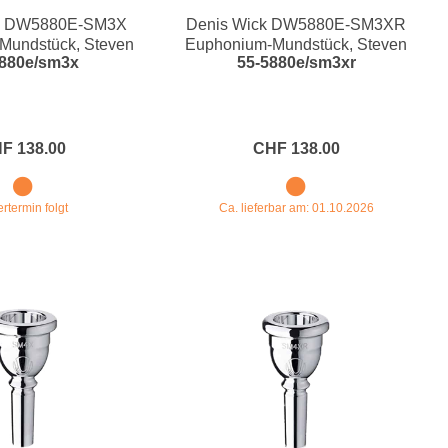
ck DW5880E-SM3X
Denis Wick DW5880E-SM3XR
Blechblasinstrumente Premium
Mundstück, Steven
Euphonium-Mundstück, Steven
5880e/sm3x
55-5880e/sm3xr
d Ultra-X
Mead Ultra-XR
Blechblasinstrumente
Mundstücke
... mehr
F 138.00
CHF 138.00
ertermin folgt
Ca. lieferbar am: 01.10.2026