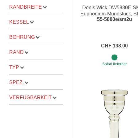
RANDBREITE
Denis Wick DW5880E-
Proel Pro Audio
Schlagzeug
Euphonium-Mundstück, S
55-5880e/sm2u
Mead Ultra
Samson Pro Audio
Snaredrum
KESSEL
Ständer
Roto Toms
BOHRUNG
... mehr
... mehr
CHF 138.00
RAND
STREICHINSTRUMENTE
Sofort lieferbar
TYP
Violinen
SPEZ.
Violen, Gamben
Celli
VERFÜGBARKEIT
... mehr