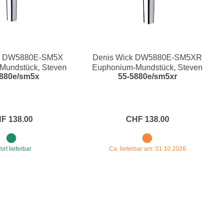
ck DW5880E-SM5X
Denis Wick DW5880E-SM5XR
Mundstück, Steven
Euphonium-Mundstück, Steven
5880e/sm5x
55-5880e/sm5xr
d Ultra-X
Mead Ultra-XR
F 138.00
CHF 138.00
ort lieferbar
Ca. lieferbar am: 01.10.2026