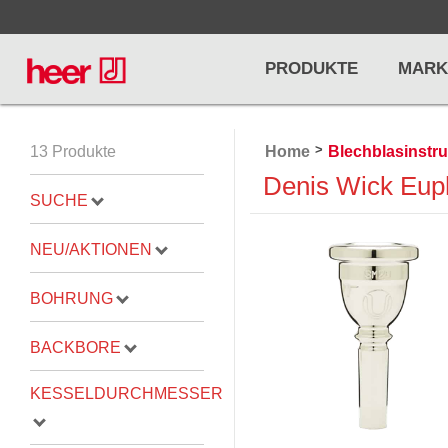
PRODUKTE
MARK
>
13 Produkte
Home
Blechblasinstr
Infos
LICHT / EFFEKTE
Denis Wick Eup
NOTENPU
SUCHE
Licht
Notenstände
Preisliste
NEU/AKTIONEN
Effekte
Metronome u
Controller/DMX
Stimmgabel
BOHRUNG
... mehr
... mehr
BACKBORE
KESSELDURCHMESSER
PRO AUDIO, MICS, STANDS
DRUMS 