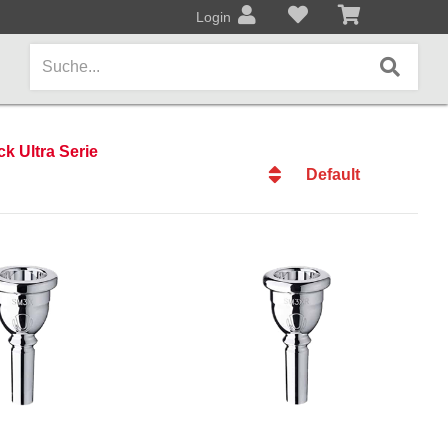
Login
k Ultra Serie
Default
AMPS / EFFEKTPEDALE
Default
Amps/Cabinets
Datum
Effekt- und Bodenpedale
Datum
Name
Covers und Softcases
Name
Preis
KEYBOARDS / PIANO
Preis
Keyboards / Pianos
BLECHBLASINSTRUMENTE