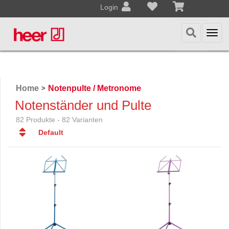
Login
Togg
navi
Home
Notenpulte / Metronome
>
Notenständer und Pulte
82 Produkte - 82 Varianten
Default
Default
Datum
Datum
Name
Name
Preis